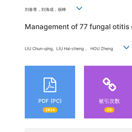
刘春青，刘海成，侯峥
Management of 77 fungal otitis
LIU Chun-qing, LIU Hai-cheng， HOU Zheng
PDF (PC)
被引次数
2834
23