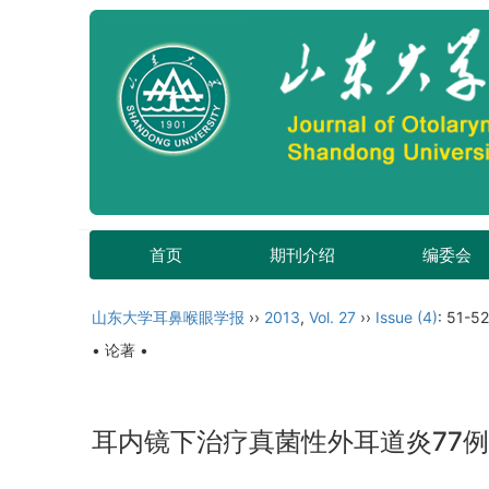
首页
期刊介绍
编委会
山东大学耳鼻喉眼学报
››
2013
,
Vol. 27
››
Issue (4)
: 51-52
• 论著 •
耳内镜下治疗真菌性外耳道炎77例