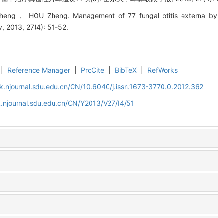
cheng， HOU Zheng. Management of 77 fungal otitis externa by 
, 2013, 27(4): 51-52.
|
Reference Manager
|
ProCite
|
BibTeX
|
RefWorks
k.njournal.sdu.edu.cn/CN/10.6040/j.issn.1673-3770.0.2012.362
.njournal.sdu.edu.cn/CN/Y2013/V27/I4/51