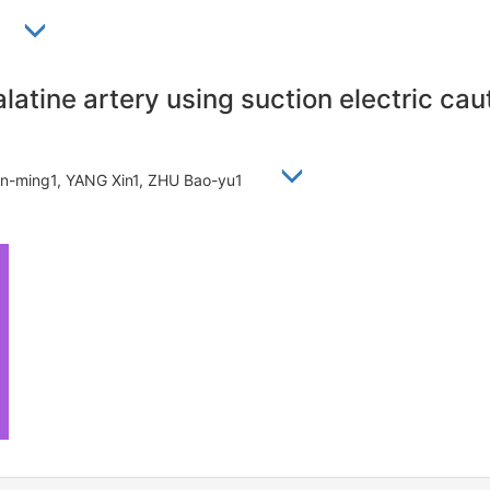
1
atine artery using suction electric caut
hen-ming1, YANG Xin1, ZHU Bao-yu1