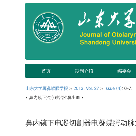
首页
期刊介绍
编委会
山东大学耳鼻喉眼学报
››
2013
,
Vol. 27
››
Issue (4)
: 6-7.
• 鼻内镜下治疗难治性鼻出血 •
鼻内镜下电凝切割器电凝蝶腭动脉