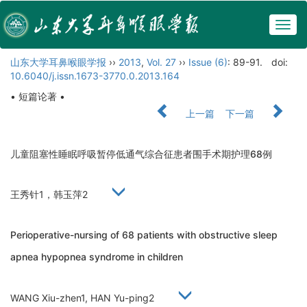
Togg
navig
山东大学耳鼻喉眼学报
››
2013
,
Vol. 27
››
Issue (6)
: 89-91.
doi:
10.6040/j.issn.1673-3770.0.2013.164
• 短篇论著 •
上一篇
下一篇
儿童阻塞性睡眠呼吸暂停低通气综合征患者围手术期护理68例
王秀针1，韩玉萍2
Perioperative-nursing of 68 patients with obstructive sleep
apnea hypopnea syndrome in children
WANG Xiu-zhen1, HAN Yu-ping2