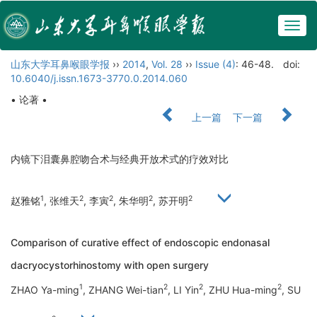
Togg
navig
山东大学耳鼻喉眼学报
››
2014
,
Vol. 28
››
Issue (4)
: 46-48.
doi:
10.6040/j.issn.1673-3770.0.2014.060
• 论著 •
上一篇
下一篇
内镜下泪囊鼻腔吻合术与经典开放术式的疗效对比
1
2
2
2
2
赵雅铭
, 张维天
, 李寅
, 朱华明
, 苏开明
Comparison of curative effect of endoscopic endonasal
dacryocystorhinostomy with open surgery
1
2
2
2
ZHAO Ya-ming
, ZHANG Wei-tian
, LI Yin
, ZHU Hua-ming
, SU