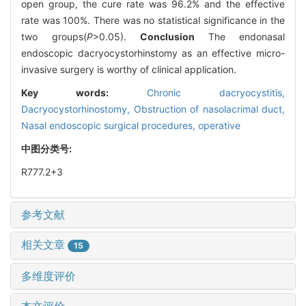
open group, the cure rate was 96.2% and the effective
rate was 100%. There was no statistical significance in the
two groups(
P
>0.05).
Conclusion
The endonasal
endoscopic dacryocystorhinstomy as an effective micro-
invasive surgery is worthy of clinical application.
Key words:
Chronic dacryocystitis,
Dacryocystorhinostomy,
Obstruction of nasolacrimal duct,
Nasal endoscopic surgical procedures, operative
中图分类号:
R777.2+3
参考文献
相关文章
15
多维度评价
本文评价