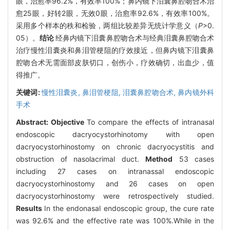
眼，治愈率96.2%，有效率100%；鼻内镜下泪囊鼻腔吻合术治
愈25眼，好转2眼，无效0眼，治愈率92.6%，有效率100%。
采用多个样本的秩和检验，两组比较差异无统计学意义（
P
>0.
05）。
结论
经鼻内镜下泪囊鼻腔吻合术与经典泪囊鼻腔吻合术
治疗慢性泪囊炎和鼻泪管梗阻的疗效接近，但鼻内镜下泪囊鼻
腔吻合术无需面部皮肤切口，创伤小，疗效确切，出血少，值
得推广。
关键词:
慢性泪囊炎,
鼻泪管梗阻,
泪囊鼻腔吻合术,
鼻内镜外科
手术
Abstract:
Objective
To compare the effects of intranasal
endoscopic dacryocystorhinotomy with open
dacryocystorhinostomy on chronic dacryocystitis and
obstruction of nasolacrimal duct.
Method
53 cases
including 27 cases on intranassal endoscopic
dacryocystorhinostomy and 26 cases on open
dacryocystorhinostomy were retrospectively studied.
Results
In the endonasal endoscopic group, the cure rate
was 92.6% and the effective rate was 100%.While in the