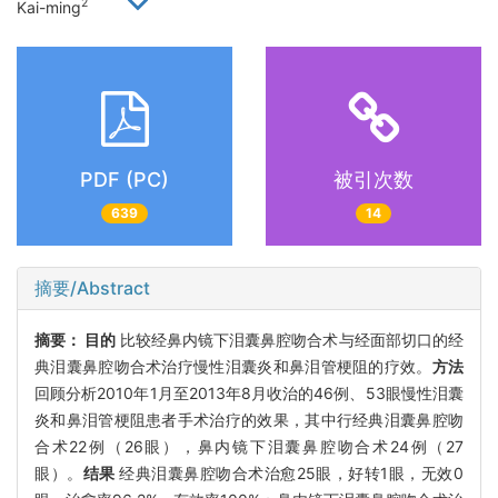
2
Kai-ming
PDF (PC)
被引次数
639
14
摘要/Abstract
摘要：
目的
比较经鼻内镜下泪囊鼻腔吻合术与经面部切口的经
典泪囊鼻腔吻合术治疗慢性泪囊炎和鼻泪管梗阻的疗效。
方法
回顾分析2010年1月至2013年8月收治的46例、53眼慢性泪囊
炎和鼻泪管梗阻患者手术治疗的效果，其中行经典泪囊鼻腔吻
合术22例（26眼），鼻内镜下泪囊鼻腔吻合术24例（27
眼）。
结果
经典泪囊鼻腔吻合术治愈25眼，好转1眼，无效0