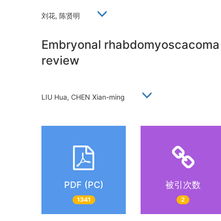
刘花, 陈贤明
Embryonal rhabdomyoscacoma of 
review
LIU Hua, CHEN Xian-ming
PDF (PC)
被引次数
1341
2