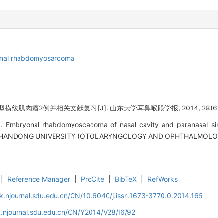
nal rhabdomyosarcoma
横纹肌肉瘤2例并相关文献复习[J]. 山东大学耳鼻喉眼学报, 2014, 28(6): 
 Embryonal rhabdomyoscacoma of nasal cavity and paranasal sinu
 SHANDONG UNIVERSITY (OTOLARYNGOLOGY AND OPHTHALMOLOGY),
|
Reference Manager
|
ProCite
|
BibTeX
|
RefWorks
k.njournal.sdu.edu.cn/CN/10.6040/j.issn.1673-3770.0.2014.165
.njournal.sdu.edu.cn/CN/Y2014/V28/I6/92