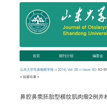
首页
期刊介绍
编委会
山东大学耳鼻喉眼学报
››
2014
,
Vol. 28
››
Issue (6)
: 92-9
• 短篇论著 •
鼻腔鼻窦胚胎型横纹肌肉瘤2例并