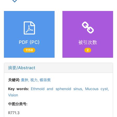
PDF (PC)
被引次数
1159
2
摘要/Abstract
关键词:
囊肿,
视力,
蝶筛窦
Key words:
Ethmoid and sphenoid sinus,
Mucous cyst,
Vision
中图分类号:
R771.3