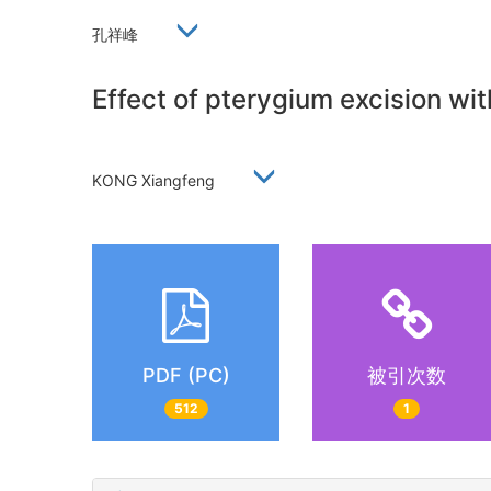
孔祥峰
Effect of pterygium excision wit
KONG Xiangfeng
PDF (PC)
被引次数
512
1