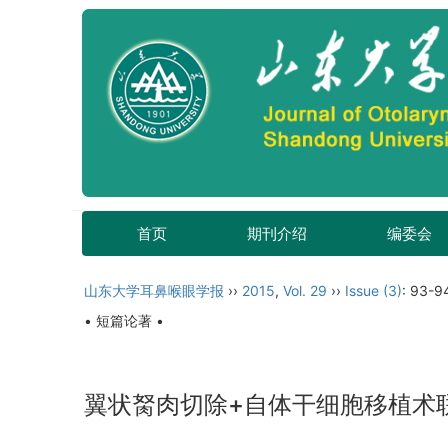
首页
期刊介绍
编委会
山东大学耳鼻喉眼学报
››
2015
,
Vol. 29
››
Issue (3)
: 93-9
• 短篇论著 •
翼状胬肉切除+自体干细胞移植术