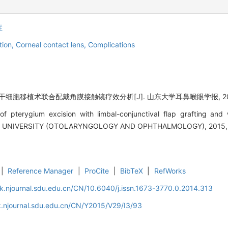
症
tion,
Corneal contact lens,
Complications
胞移植术联合配戴角膜接触镜疗效分析[J]. 山东大学耳鼻喉眼学报, 2015, 2
f pterygium excision with limbal-conjunctival flap grafting and 
UNIVERSITY (OTOLARYNGOLOGY AND OPHTHALMOLOGY), 2015, 2
|
Reference Manager
|
ProCite
|
BibTeX
|
RefWorks
k.njournal.sdu.edu.cn/CN/10.6040/j.issn.1673-3770.0.2014.313
.njournal.sdu.edu.cn/CN/Y2015/V29/I3/93