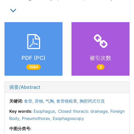
PDF (PC)
被引次数
1084
3
摘要/Abstract
关键词:
食管,
异物,
气胸,
食管镜检查,
胸腔闭式引流
Key words:
Esophagus,
Closed thoracic drainage,
Foreign
Body,
Pneumothorax,
Esophagoscopy
中图分类号: