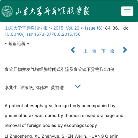
Togg
navig
山东大学耳鼻喉眼学报
››
2015
,
Vol. 29
››
Issue (6)
: 84-86.
doi:
10.6040/j.issn.1673-3770.0.2015.156
• 短篇论著 •
上一篇
下一篇
食管异物并发气胸经胸腔闭式引流及食管镜下异物取出1例
李兆生, 许振跃, 沈伟林, 黄前进
A patient of esophageal foreign body accompanied by
pneumothorax was cured by thoracic closed drainage and
removal of foreign bodies by esophagoscopy
LI Zhaosheng, XU Zhenyue, SHEN Weilin, HUANG Qianjin