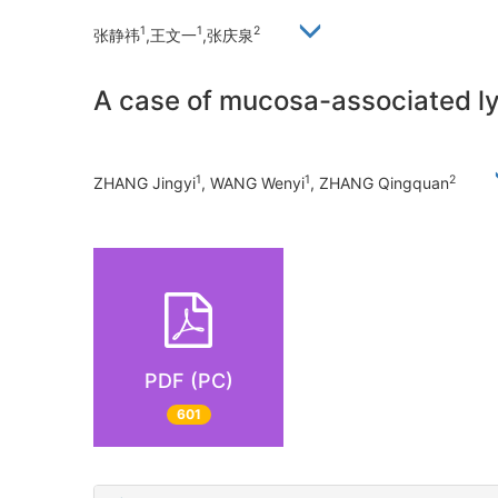
1
1
2
张静祎
,王文一
,张庆泉
A case of mucosa-associated ly
1
1
2
ZHANG Jingyi
, WANG Wenyi
, ZHANG Qingquan
PDF (PC)
601