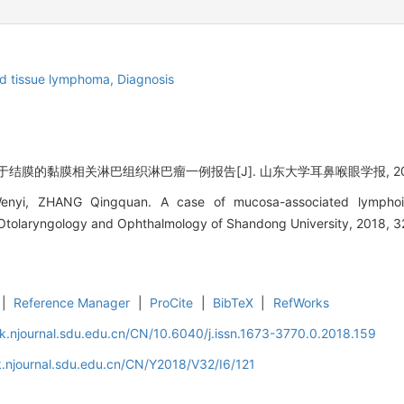
d tissue lymphoma,
Diagnosis
结膜的黏膜相关淋巴组织淋巴瘤一例报告[J]. 山东大学耳鼻喉眼学报, 2018, 32
yi, ZHANG Qingquan. A case of mucosa-associated lymphoid 
f Otolaryngology and Ophthalmology of Shandong University, 2018, 32
|
Reference Manager
|
ProCite
|
BibTeX
|
RefWorks
k.njournal.sdu.edu.cn/CN/10.6040/j.issn.1673-3770.0.2018.159
.njournal.sdu.edu.cn/CN/Y2018/V32/I6/121