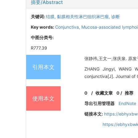
摘要/Abstract
关键词:
结膜,
黏膜相关性淋巴组织淋巴瘤,
诊断
Key words:
Conjunctiva,
Mucosa-associated lymphoi
中图分类号:
R777.39
张静祎,王文一,张庆泉. 原发于
引用本文
ZHANG Jingyi, WANG Wen
conjunctiva[J]. Journal o
0
/
收藏文章
0
/
推荐
使用本文
导出引用管理器
EndNote
链接本文:
https://ebhyxbw
https://ebhyxbwk