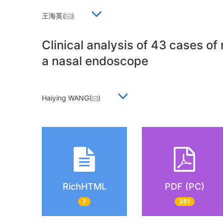
王海英(
)
Clinical analysis of 43 cases o
a nasal endoscope
Haiying WANG(
)
RichHTML
PDF (PC)
7
351