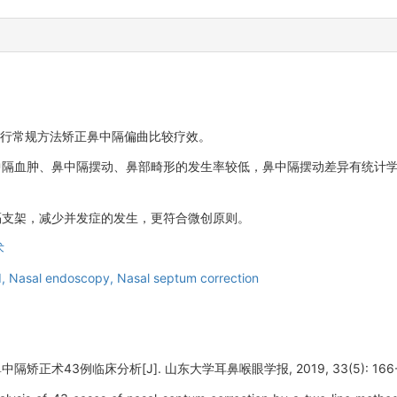
。
例行常规方法矫正鼻中隔偏曲比较疗效。
中隔血肿、鼻中隔摆动、鼻部畸形的发生率较低，鼻中隔摆动差异有统计
隔支架，减少并发症的发生，更符合微创原则。
术
d,
Nasal endoscopy,
Nasal septum correction
正术43例临床分析[J]. 山东大学耳鼻喉眼学报, 2019, 33(5): 166-