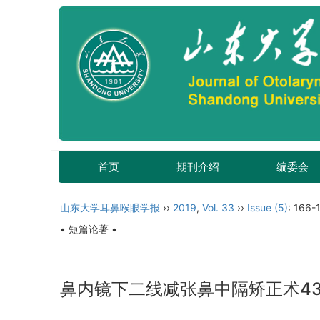
首页
期刊介绍
编委会
山东大学耳鼻喉眼学报
››
2019
,
Vol. 33
››
Issue (5)
: 166-
• 短篇论著 •
鼻内镜下二线减张鼻中隔矫正术4