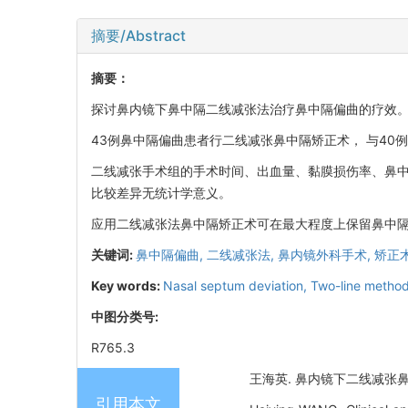
摘要/Abstract
摘要：
探讨鼻内镜下鼻中隔二线减张法治疗鼻中隔偏曲的疗效
43例鼻中隔偏曲患者行二线减张鼻中隔矫正术， 与40
二线减张手术组的手术时间、出血量、黏膜损伤率、鼻
比较差异无统计学意义。
应用二线减张法鼻中隔矫正术可在最大程度上保留鼻中
关键词:
鼻中隔偏曲,
二线减张法,
鼻内镜外科手术,
矫正
Key words:
Nasal septum deviation,
Two-line metho
中图分类号:
R765.3
王海英. 鼻内镜下二线减张鼻中隔矫
引用本文