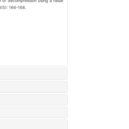
d of decompression using a nasal
3(5): 166-168.