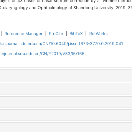
alysis of 43 cases of nasal septum correction by a two-line metho
Otolaryngology and Ophthalmology of Shandong University, 2019, 3
|
Reference Manager
|
ProCite
|
BibTeX
|
RefWorks
k.njournal.sdu.edu.cn/CN/10.6040/j.issn.1673-3770.0.2019.041
k.njournal.sdu.edu.cn/CN/Y2019/V33/I5/166