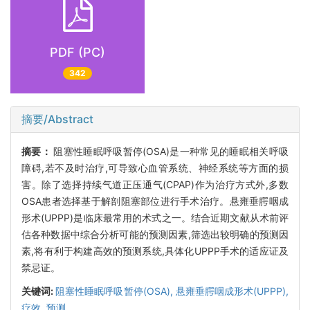
PDF (PC)
342
摘要/Abstract
摘要：
阻塞性睡眠呼吸暂停(OSA)是一种常见的睡眠相关呼吸
障碍,若不及时治疗,可导致心血管系统、神经系统等方面的损
害。除了选择持续气道正压通气(CPAP)作为治疗方式外,多数
OSA患者选择基于解剖阻塞部位进行手术治疗。悬雍垂腭咽成
形术(UPPP)是临床最常用的术式之一。结合近期文献从术前评
估各种数据中综合分析可能的预测因素,筛选出较明确的预测因
素,将有利于构建高效的预测系统,具体化UPPP手术的适应证及
禁忌证。
关键词:
阻塞性睡眠呼吸暂停(OSA),
悬雍垂腭咽成形术(UPPP),
疗效,
预测