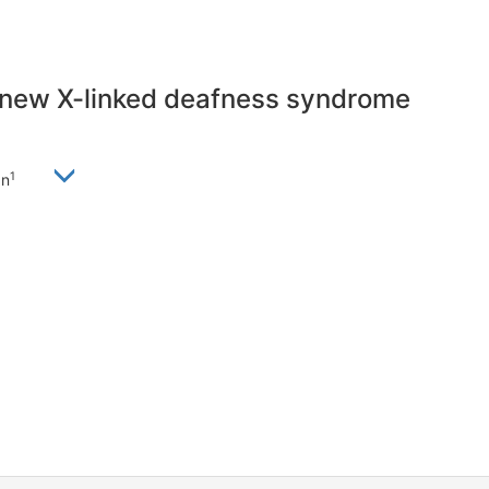
a new X-linked deafness syndrome
1
an