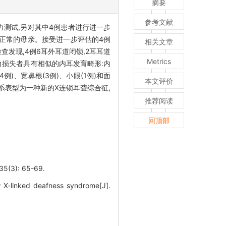
摘要
参考文献
测试,另对其中4例患者进行进一步
型正常的母亲。接受进一步评估的4例
相关文章
发现,4例6耳外耳道闭锁,2耳耳道
Metrics
力损失者具有相似的内耳发育畸形:内
)、宽鼻根(3例)、小眼(1例)和面
本文评价
系表型为一种新的X连锁耳聋综合征,
推荐阅读
回顶部
): 65-69.
 X-linked deafness syndrome[J].