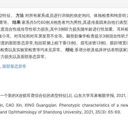
型特征。
方法
对所有家系成员进行详细的病史询问、体格检查和纯音听力
检查等。
结果
家系共5代60例,6例患者均为男性,其遗传基因来自他们表
度混合性或传导性听力损失,其中3例听力损失随年龄进行性加重。耳科检查
后旋小耳、对耳轮和对耳屏发育不全等。颞骨影像学检查提示3例混合性听
的面部形态异常,包括双侧上睑下垂(3例)、眉毛浓密(3例)、眼距增宽(4例
眼底检查以及实验室检查等均未见异常。
结论
系谱分析及临床评估表明该家
听力损失以及面部形态异常。
,
面部形态异常
一个新的X连锁耳聋综合征的表型特征[J]. 山东大学耳鼻喉眼学报, 2021, 35(3
, CAO Xin, XING Guangqian. Phenotypic characteristics of a new
 and Ophthalmology of Shandong University, 2021, 35(3): 65-69.