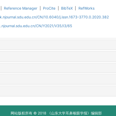
|
Reference Manager
|
ProCite
|
BibTeX
|
RefWorks
k.njournal.sdu.edu.cn/CN/10.6040/j.issn.1673-3770.0.2020.382
.njournal.sdu.edu.cn/CN/Y2021/V35/I3/65
网站版权所有 © 2018 《山东大学耳鼻喉眼学报》编辑部