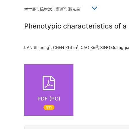
1
1
2
1
兰世鹏
, 陈智斌
, 曹新
, 邢光前
Phenotypic characteristics of 
1
1
2
LAN Shipeng
, CHEN Zhibin
, CAO Xin
, XING Guangqi
PDF (PC)
511