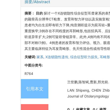
摘要/Abstract
摘要：
目的
探讨一个X连锁隐性综合征型耳聋家系的表
的颞骨高分辨率CT检查、发育和智力评估以及实验室
患者均为出生后即有听力下降,纯音测听提示为双耳轻~重
重度狭窄;3例存在不同程度的耳郭畸形,包括招风耳、
听道异常扩大;2例可疑听骨链异常。此外,4例均有不同程度
部不对称(1例)。4例患者的发育和智力评估、视力、
其主要临床特征为耳发育畸形、先天性混合性或传导性
关键词:
家系,
X连锁隐性遗传,
综合征型听力损失,
耳畸形
中图分类号:
R764
兰世鹏,陈智斌,曹新,邢光前. 
引用本文
LAN Shipeng, CHEN Zhibin
Journal of Otolaryngology
0
/
收藏文章
0
/
推荐