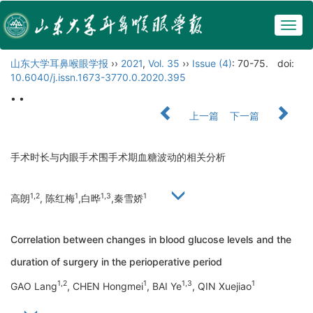
Togg
navig
山东大学耳鼻喉眼学报
››
2021
,
Vol. 35
››
Issue (4)
: 70-75.
doi:
10.6040/j.issn.1673-3770.0.2020.395
• •
上一篇
下一篇
手术时长与内眼手术围手术期血糖波动的相关分析
1,2
1
1,3
1
高朗
, 陈红梅
,白晔
,秦雪娇
Correlation between changes in blood glucose levels and the
duration of surgery in the perioperative period
1,2
1
1,3
1
GAO Lang
, CHEN Hongmei
, BAI Ye
, QIN Xuejiao