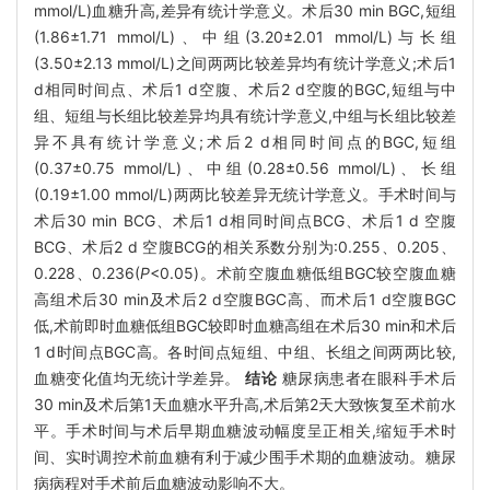
mmol/L)血糖升高,差异有统计学意义。术后30 min BGC,短组
(1.86±1.71 mmol/L)、中组(3.20±2.01 mmol/L)与长组
(3.50±2.13 mmol/L)之间两两比较差异均有统计学意义;术后1
d相同时间点、术后1 d空腹、术后2 d空腹的BGC,短组与中
组、短组与长组比较差异均具有统计学意义,中组与长组比较差
异不具有统计学意义;术后2 d相同时间点的BGC,短组
(0.37±0.75 mmol/L)、中组(0.28±0.56 mmol/L)、长组
(0.19±1.00 mmol/L)两两比较差异无统计学意义。手术时间与
术后30 min BCG、术后1 d相同时间点BCG、术后1 d 空腹
BCG、术后2 d 空腹BCG的相关系数分别为:0.255、0.205、
0.228、0.236(
P
<0.05)。术前空腹血糖低组BGC较空腹血糖
高组术后30 min及术后2 d空腹BGC高、而术后1 d空腹BGC
低,术前即时血糖低组BGC较即时血糖高组在术后30 min和术后
1 d时间点BGC高。各时间点短组、中组、长组之间两两比较,
血糖变化值均无统计学差异。
结论
糖尿病患者在眼科手术后
30 min及术后第1天血糖水平升高,术后第2天大致恢复至术前水
平。手术时间与术后早期血糖波动幅度呈正相关,缩短手术时
间、实时调控术前血糖有利于减少围手术期的血糖波动。糖尿
病病程对手术前后血糖波动影响不大。