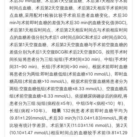
术后30 min血糖、术后第1天空腹血糖、术后第1天相应手术前
时间点血糖、术后第2天空腹血糖、术后第2天相应手术前时间
点血糖,采用配对
t
检验比较手术前后患者血糖变化。术后30
min与术前即时血糖的差值为术后30 min的血糖变化值(BGC),
术后第1天相应时间点、术后第2天相应时间点与术前相应时间
点的血糖差值分别为术后1 d时间点BGC和术后2 d时间点BCG,
术后第1天空腹血糖、术后第2天空腹血糖与手术前空腹血糖的
差值分别为术后1天空腹BCG和术后2天空腹BCG。按照手术时
间长短将患者分为三组:短组(手术时间≤30 min)、中组(手术时
间31~90 min)、长组(手术时间>90 min)。根据术前即时血糖
将患者分为两组:即时血糖低组(术前血糖≤10 mmol/L)、即时血
糖高组(术前血糖>10 mmol/L)。根据术前空腹血糖将患者分为
两组:空腹血糖低组(术前空腹血糖≤8.33 mmol/L)、空腹血糖高
组(术前空腹血糖>8.33 mmol/L)。依据糖尿病确诊后的病程,将
患者分为三组:短组(病程在≤5年)、中组(5年<病程<10］年)、
长组(病程>10年)。
结果
132例患者术前即时血糖平均为
(9.81±1.29)mmol/L,术后30 min为(13.04±1.83)mmol/L,两者
比较有统计学差异。术后第1天(11.03±1.16 mmol/L)、第2天
(10.10±1.47 mmol/L)相应时间点的血糖较手术前(9.81±1.29