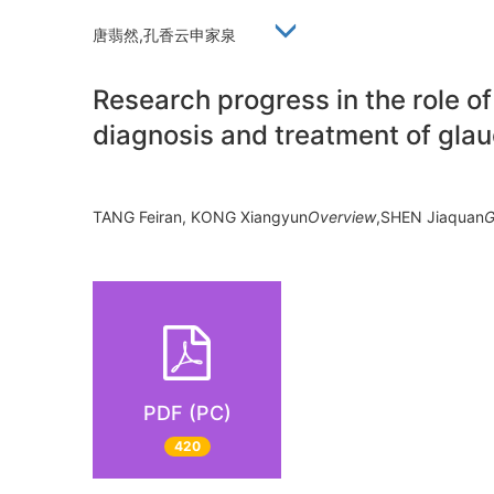
唐翡然,孔香云申家泉
Research progress in the role of
diagnosis and treatment of gl
TANG Feiran, KONG Xiangyun
Overview
,SHEN Jiaquan
G
PDF (PC)
420