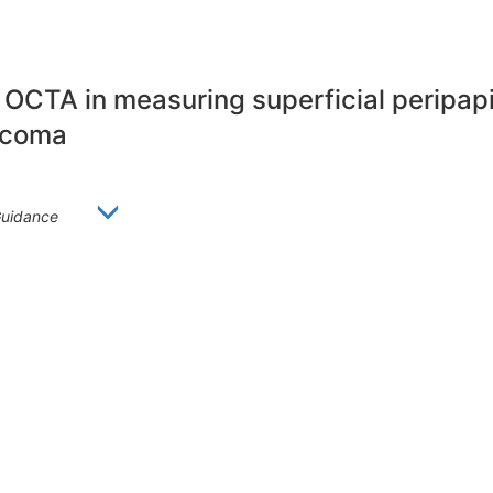
 OCTA in measuring superficial peripapil
aucoma
uidance