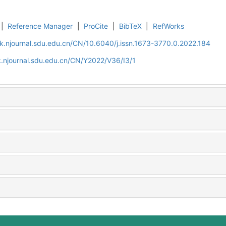
|
Reference Manager
|
ProCite
|
BibTeX
|
RefWorks
k.njournal.sdu.edu.cn/CN/10.6040/j.issn.1673-3770.0.2022.184
.njournal.sdu.edu.cn/CN/Y2022/V36/I3/1