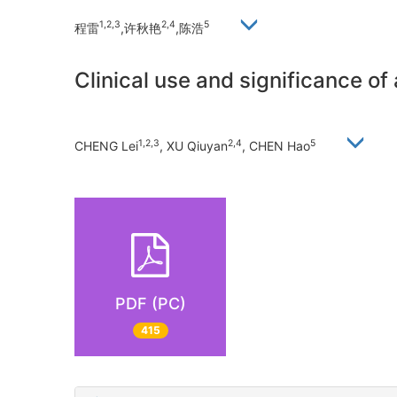
1,2,3
2,4
5
程雷
,许秋艳
,陈浩
Clinical use and significance of
1,2,3
2,4
5
CHENG Lei
, XU Qiuyan
, CHEN Hao
PDF (PC)
415