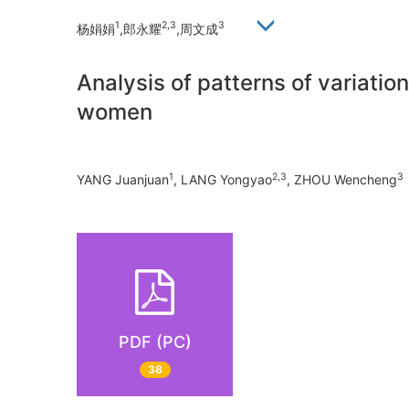
1
2,3
3
杨娟娟
,郎永耀
,周文成
Analysis of patterns of variatio
women
1
2,3
3
YANG Juanjuan
, LANG Yongyao
, ZHOU Wencheng
PDF (PC)
38