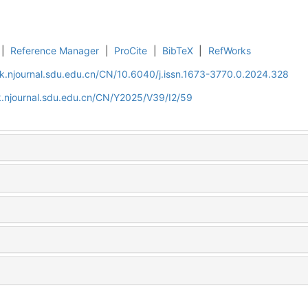
|
Reference Manager
|
ProCite
|
BibTeX
|
RefWorks
k.njournal.sdu.edu.cn/CN/10.6040/j.issn.1673-3770.0.2024.328
k.njournal.sdu.edu.cn/CN/Y2025/V39/I2/59