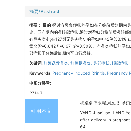
摘要/Abstract
摘要：
目的
探讨有鼻炎症状的孕妇在分娩前后短期内
史、围产期内的鼻眼部症状,通过对孕妇分娩前后鼻眼部
有鼻炎病史;在127例无鼻炎病史的孕妇中,42例(33
意义(
P=
0
.
842
;P=
0
.
971
;P=
0
.
399
)。
有鼻炎症状的孕妇
部症状于分娩后短期内可自行缓解。
关键词:
妊娠诱发鼻炎,
妊娠期鼻炎,
鼻部症状,
眼部症状,
Key words:
Pregnancy Induced Rhinitis,
Pregnancy Rh
中图分类号:
R714.7
杨娟娟,郎永耀,周文成. 孕妇分
引用本文
YANG Juanjuan, LANG Yong
after delivery in pregna
64.