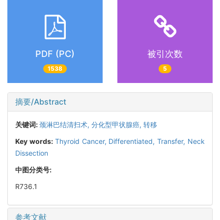
PDF (PC)
被引次数
1538
5
摘要/Abstract
关键词:
颈淋巴结清扫术,
分化型甲状腺癌,
转移
Key words:
Thyroid Cancer, Differentiated,
Transfer,
Neck
Dissection
中图分类号:
R736.1
参考文献