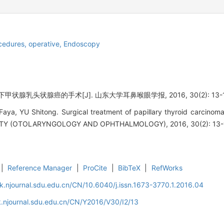
cedures, operative,
Endoscopy
状腺乳头状腺癌的手术[J]. 山东大学耳鼻喉眼学报, 2016, 30(2): 13-1
ya, YU Shitong. Surgical treatment of papillary thyroid carcino
Y (OTOLARYNGOLOGY AND OPHTHALMOLOGY), 2016, 30(2): 13-
|
Reference Manager
|
ProCite
|
BibTeX
|
RefWorks
k.njournal.sdu.edu.cn/CN/10.6040/j.issn.1673-3770.1.2016.04
.njournal.sdu.edu.cn/CN/Y2016/V30/I2/13