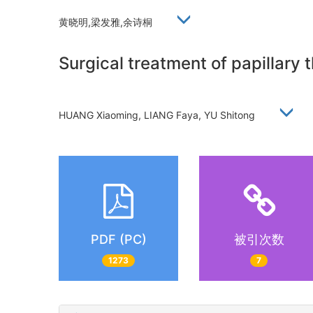
黄晓明,梁发雅,余诗桐
Surgical treatment of papillary
HUANG Xiaoming, LIANG Faya, YU Shitong
PDF (PC)
被引次数
1273
7