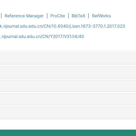
|
Reference Manager
|
ProCite
|
BibTeX
|
RefWorks
k.njournal.sdu.edu.cn/CN/10.6040/j.issn.1673-3770.1.2017.023
.njournal.sdu.edu.cn/CN/Y2017/V31/I4/40