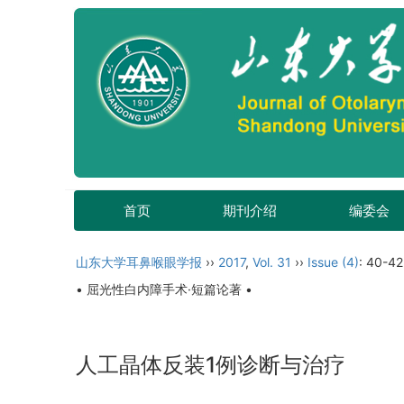
首页
期刊介绍
编委会
山东大学耳鼻喉眼学报
››
2017
,
Vol. 31
››
Issue (4)
: 40-42
• 屈光性白内障手术·短篇论著 •
人工晶体反装1例诊断与治疗