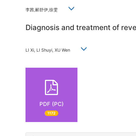
李茜,郦舒伊,徐雯
Diagnosis and treatment of reve
LI Xi, LI Shuyi, XU Wen
PDF (PC)
1172