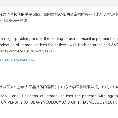
群视力严重损伤的重要原因。白内障和AMD两者常同时存在于老年人群,合
应用情况做一总结。
a major problem, and is the leading cause of visual impairment in 
lection of intraocular lens for patients with both cataract and AMD i
tients with AMD in recent years.
acular degeneration
黄斑变性患者人工晶状体的选择[J]. 山东大学耳鼻喉眼学报, 2017, 31(4): 
YAN Hong. Selection of intraocular lens for patients with age-r
NIVERSITY (OTOLARYNGOLOGY AND OPHTHALMOLOGY), 2017, 31