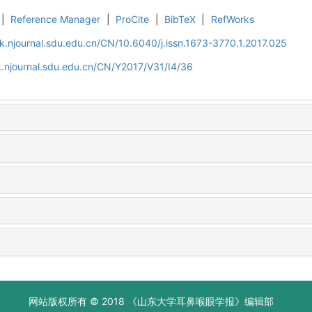
|
Reference Manager
|
ProCite
|
BibTeX
|
RefWorks
k.njournal.sdu.edu.cn/CN/10.6040/j.issn.1673-3770.1.2017.025
.njournal.sdu.edu.cn/CN/Y2017/V31/I4/36
网站版权所有 © 2018 《山东大学耳鼻喉眼学报》编辑部