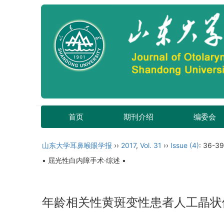
首页
期刊介绍
编委会
山东大学耳鼻喉眼学报
››
2017
,
Vol. 31
››
Issue (4)
: 36-39
• 屈光性白内障手术·综述 •
年龄相关性黄斑变性患者人工晶状