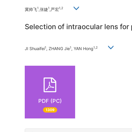
1
1
1,2
冀帅飞
,张婕
,严宏
Selection of intraocular lens fo
1
1
1,2
JI Shuaifei
, ZHANG Jie
, YAN Hong
PDF (PC)
1309