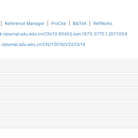
|
Reference Manager
|
ProCite
|
BibTeX
|
RefWorks
k.njournal.sdu.edu.cn/CN/10.6040/j.issn.1673-3770.1.2017.054
.njournal.sdu.edu.cn/CN/Y2018/V32/I3/14