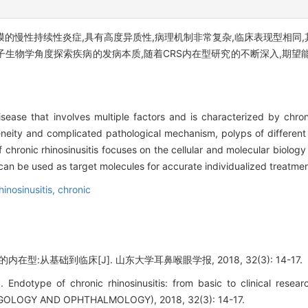
黏膜的慢性持续性炎症,具有高度异质性,病理机制非常复杂,临床表现型相同
子生物学角度探索疾病的发病本质,随着CRS内在型研究的不断深入,期望
isease that involves multiple factors and is characterized by chron
neity and complicated pathological mechanism, polyps of differen
hronic rhinosinusitis focuses on the cellular and molecular biology
 can be used as target molecules for accurate individualized treatmen
hinosinusitis, chronic
在型:从基础到临床[J]. 山东大学耳鼻喉眼学报, 2018, 32(3): 14-17.
 Endotype of chronic rhinosinusitis: from basic to clinical re
OLOGY AND OPHTHALMOLOGY), 2018, 32(3): 14-17.