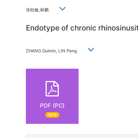
张桂敏,林鹏
Endotype of chronic rhinosinusit
ZHANG Guimin, LIN Peng
PDF (PC)
1213