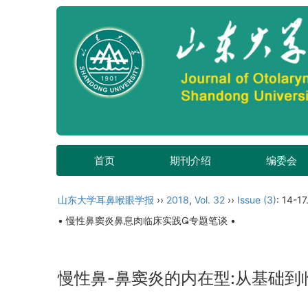
首页
期刊介绍
编委会
山东大学耳鼻喉眼学报
››
2018
,
Vol. 32
››
Issue (3)
: 14-17
• 慢性鼻窦炎鼻息肉临床实践专题笔谈 •
慢性鼻-鼻窦炎的内在型:从基础到