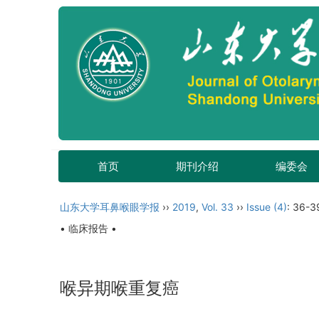
首页
期刊介绍
编委会
山东大学耳鼻喉眼学报
››
2019
,
Vol. 33
››
Issue (4)
: 36-3
• 临床报告 •
喉异期喉重复癌