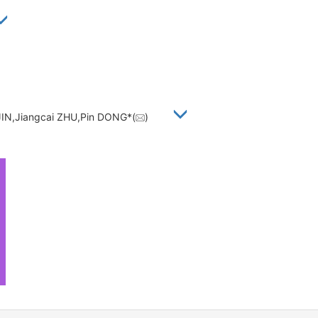
JIN,Jiangcai ZHU,Pin DONG*(
)