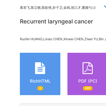
黄若飞,陈立晓,陈歆维,於子卫,金斌,祝江才,董频*(
)
Recurrent laryngeal cancer
Ruofei HUANG,Lixiao CHEN,Xinwei CHEN,Ziwei YU,Bin 
RichHTML
PDF (PC)
2
297