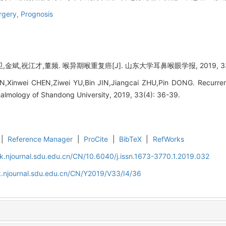
rgery,
Prognosis
斌,祝江才,董频. 喉异期喉重复癌[J]. 山东大学耳鼻喉眼学报, 2019, 33(4)
,Xinwei CHEN,Ziwei YU,Bin JIN,Jiangcai ZHU,Pin DONG. Recurrent 
almology of Shandong University, 2019, 33(4): 36-39.
|
Reference Manager
|
ProCite
|
BibTeX
|
RefWorks
k.njournal.sdu.edu.cn/CN/10.6040/j.issn.1673-3770.1.2019.032
k.njournal.sdu.edu.cn/CN/Y2019/V33/I4/36