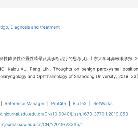
rtigo,
Diagnosis and treatment
 良性阵发性位置性眩晕及其诊断治疗的思考[J]. 山东大学耳鼻喉眼学报, 2019, 
, Kaixu XU, Peng LIN. Thoughts on benign paroxysmal positional
Otolaryngology and Ophthalmology of Shandong University, 2019, 33(
|
Reference Manager
|
ProCite
|
BibTeX
|
RefWorks
k.njournal.sdu.edu.cn/CN/10.6040/j.issn.1673-3770.1.2019.053
.njournal.sdu.edu.cn/CN/Y2019/V33/I5/1