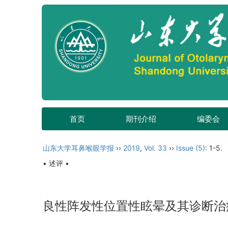
首页
期刊介绍
编委会
山东大学耳鼻喉眼学报
››
2019
,
Vol. 33
››
Issue (5)
: 1-5.
• 述评 •
良性阵发性位置性眩晕及其诊断治