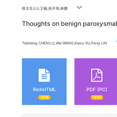
陈太生(
),王巍,徐开旭,林鹏
Thoughts on benign paroxysmal p
Taisheng CHEN(
),Wei WANG,Kaixu XU,Peng LIN
RichHTML
PDF (PC)
1236
1236