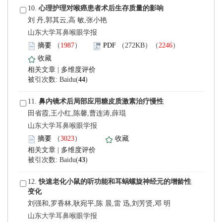
 10.
刘 丹,郭其云,高 敏,张小艳
 山东大学耳鼻喉眼学报
）
）
 |
)
 11.
田省霞,王小红,陈馨,曹连涛,薛琨
 山东大学耳鼻喉眼学报
）
 |
)
 12.
刘强和,罗香林,耿宛平,陈 晨,雷 迅,刘芳贤,邓 明
 山东大学耳鼻喉眼学报