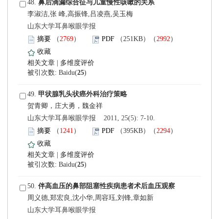
 48.
李淑洁,张 峰,高振锋,吕凌燕,吴玉梅
 山东大学耳鼻喉眼学报
）
）
 |
)
 49.
 山东大学耳鼻喉眼学报 2011, 25(5): 7-10.
）
）
 |
)
 50.
周义德,郑宏良,沈小华,周容珏,刘锋,章如新
 山东大学耳鼻喉眼学报