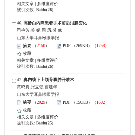
 |
)
 46.
司艳芳,关 娟,周 历,盛 豫
 山东大学耳鼻喉眼学报
）
）
 |
)
 47.
黄鸣真,张立强,曹建华
 山东大学耳鼻喉眼学报
）
）
 |
)