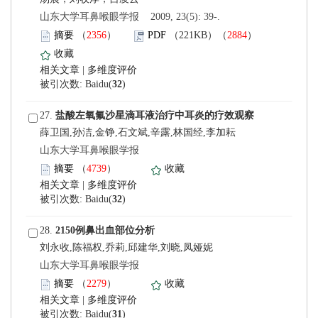
 山东大学耳鼻喉眼学报 2009, 23(5): 39-.
）
）
 |
)
 27.
薛卫国,孙洁,金铮,石文斌,辛露,林国经,李加耘
 山东大学耳鼻喉眼学报
）
 |
)
 28.
刘永收,陈福权,乔莉,邱建华,刘晓,凤娅妮
 山东大学耳鼻喉眼学报
）
 |
)