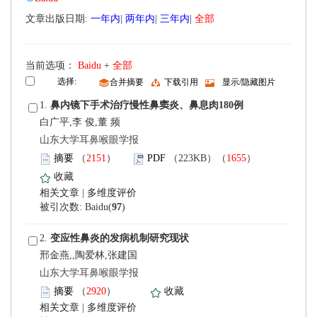
 文章出版日期:
|
|
|
 当前选项：
 +
 1.
白广平,李 俊,董 频
 山东大学耳鼻喉眼学报
）
）
 |
)
 2.
邢金燕,,陶爱林,张建国
 山东大学耳鼻喉眼学报
）
 |