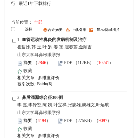
 |
 当前位置：
 1.
崔哲洙,韩 玉,叶 辉,姜 宪,崔春莲,金顺吉
 山东大学耳鼻喉眼学报
）
）
 |
)
 2.
李 嘉,李铎贤,陈 凯,叶宝祥,张志雄,黎雄文,叶远航
 山东大学耳鼻喉眼学报
）
）
 |