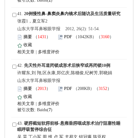
)
 41.
 山东大学耳鼻喉眼学报 2012, 26(2): 51-54.
）
）
 |
 42.
许耀东,刘 翔,区永康,郑亿庆,陈穗俊,纪树芳,郭晓娟
 山东大学耳鼻喉眼学报
）
）
 |
)
 43.
吴 昊,丁小军,周 维,卢 军,尤易文,钮冠癢,陈亚权