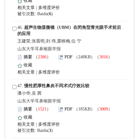
 |
)
 46.
王建荣,张晨明,刘 伟,栗映梅,位 宁
 山东大学耳鼻喉眼学报
）
）
 |
 47.
潘小华,吴 茜
 山东大学耳鼻喉眼学报
）
）
 |
)