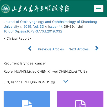
Togg
navig
Journal of Otolaryngology and Ophthalmology of Shandong
University
››
2019
,
Vol. 33
››
Issue (4)
: 36-39.
doi:
10.6040/j.issn.1673-3770.1.2019.032
• Clinical Report •
Previous Articles
Next Articles
Recurrent laryngeal cancer
Ruofei HUANG,Lixiao CHEN,Xinwei CHEN,Ziwei YU,Bin
JIN,Jiangcai ZHU,Pin DONG*(
)