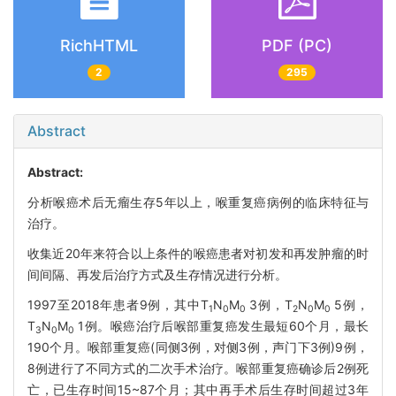
RichHTML
PDF (PC)
2
295
Abstract
Abstract:
分析喉癌术后无瘤生存5年以上，喉重复癌病例的临床特征与
治疗。
收集近20年来符合以上条件的喉癌患者对初发和再发肿瘤的时
间间隔、再发后治疗方式及生存情况进行分析。
1997至2018年患者9例，其中T
N
M
3例，T
N
M
5例，
1
0
0
2
0
0
T
N
M
1例。喉癌治疗后喉部重复癌发生最短60个月，最长
3
0
0
190个月。喉部重复癌(同侧3例，对侧3例，声门下3例)9例，
8例进行了不同方式的二次手术治疗。喉部重复癌确诊后2例死
亡，已生存时间15~87个月；其中再手术后生存时间超过3年