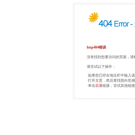
http404错误
没有找到您要访问的页面，请检
请尝试以下操作：
·如果您已经在地址栏中输入
·打开
主页
，然后查找指向您感
·单击
后退
链接，尝试其他链接