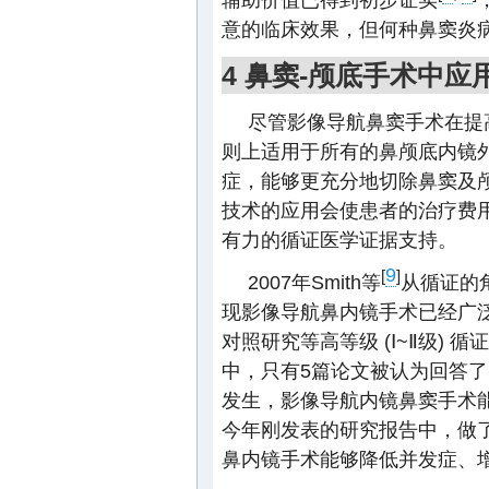
意的临床效果，但何种鼻窦炎
4 鼻窦-颅底手术中
尽管影像导航鼻窦手术在提
则上适用于所有的鼻颅底内镜
症，能够更充分地切除鼻窦及
技术的应用会使患者的治疗费
有力的循证医学证据支持。
9
[
]
2007年Smith等
从循证的
现影像导航鼻内镜手术已经广
对照研究等高等级 (Ⅰ~Ⅱ级)
中，只有5篇论文被认为回答
发生，影像导航内镜鼻窦手术能增加
今年刚发表的研究报告中，做
鼻内镜手术能够降低并发症、