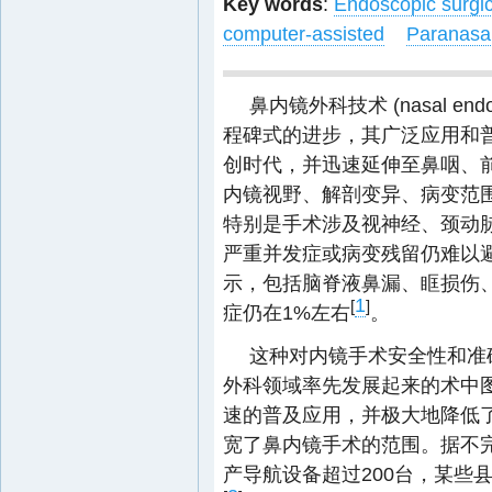
Key words
:
Endoscopic surgic
computer-assisted
Paranasal
鼻内镜外科技术 (nasal endo
程碑式的进步，其广泛应用和
创时代，并迅速延伸至鼻咽、
内镜视野、解剖变异、病变范
特别是手术涉及视神经、颈动
严重并发症或病变残留仍难以避
示，包括脑脊液鼻漏、眶损伤
1
[
]
症仍在1%左右
。
这种对内镜手术安全性和准
外科领域率先发展起来的术中
速的普及应用，并极大地降低
宽了鼻内镜手术的范围。据不
产导航设备超过200台，某些