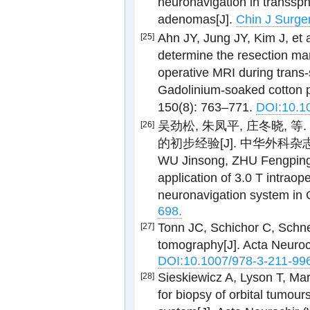
neuronavigation in transsph
adenomas[J].
Chin J Surger
Ahn JY, Jung JY, Kim J, et 
[25]
determine the resection marg
operative MRI during trans-
Gadolinium-soaked cotton p
150(8): 763–771.
DOI:10.1
吴劲松, 朱凤平, 庄冬晓, 
[26]
的初步经验[J]. 中华外科杂志, 20
WU Jinsong, ZHU Fengping,
application of 3.0 T intrao
neuronavigation system in 
698.
Tonn JC, Schichor C, Schnel
[27]
tomography[J]. Acta Neuroc
DOI:10.1007/978-3-211-99
Sieskiewicz A, Lyson T, Mar
[28]
for biopsy of orbital tumou