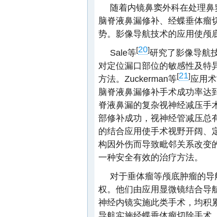
随着内镜鼻窦外科在处理鼻
脑脊液鼻漏修补、经蝶垂体瘤
势。影像导航技术的应用使颅
20
[
]
Sale等
研究了影像导航
对定位漏口部位的敏感性及特异
21
[
]
方法。Zuckerman等
应用术
脑脊液鼻漏修补手术成功率达到9
脊液鼻漏的复杂视神经减压手
部修补成功，视神经管减压总有
的结合应用使手术视野开阔、
构因外伤而导致毗邻关系改变
一种安全有效的治疗方法。
对于垂体瘤等颅底肿瘤的导
权。他们由应用显微镜结合导
神经内镜实施此类手术，均积累了
导航实施经蝶垂体瘤切除手术，