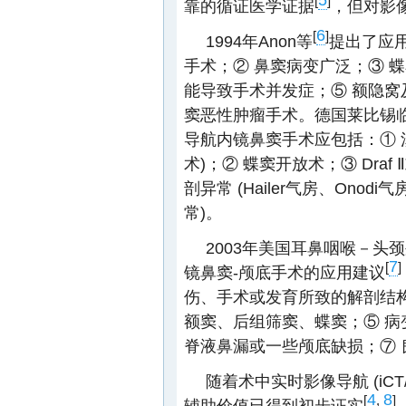
[
]
靠的循证医学证据
，但对影
6
[
]
1994年Anon等
提出了应用
手术；② 鼻窦病变广泛；③ 蝶
能导致手术并发症；⑤ 额隐窝
窦恶性肿瘤手术。德国莱比锡临床大学 (U
导航内镜鼻窦手术应包括：① 
术)；② 蝶窦开放术；③ Dra
剖异常 (Hailer气房、Ono
常)。
2003年美国耳鼻咽喉－头颈
7
[
]
镜鼻窦-颅底手术的应用建议
伤、手术或发育所致的解剖结构
额窦、后组筛窦、蝶窦；⑤ 病
脊液鼻漏或一些颅底缺损；⑦ 
随着术中实时影像导航 (iCT
4
8
[
,
]
辅助价值已得到初步证实