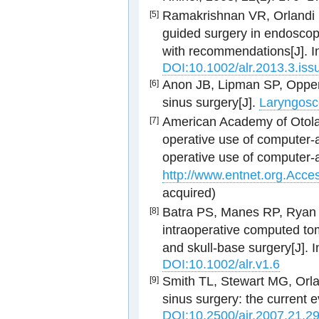
Ramakrishnan VR, Orlandi R
[5]
guided surgery in endoscop
with recommendations[J]. In
DOI:10.1002/alr.2013.3.iss
Anon JB, Lipman SP, Oppen
[6]
sinus surgery[J].
Laryngosc
American Academy of Otola
[7]
operative use of computer-
operative use of computer-a
http://www.entnet.org.Acce
acquired)
Batra PS, Manes RP, Ryan M
[8]
intraoperative computed to
and skull-base surgery[J]. 
DOI:10.1002/alr.v1.6
Smith TL, Stewart MG, Orlan
[9]
sinus surgery: the current 
DOI:10.2500/ajr.2007.21.2