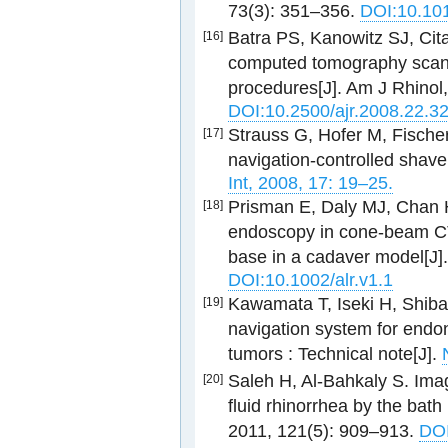
73(3): 351–356.
DOI:10.101
Batra PS, Kanowitz SJ, Citar
[16]
computed tomography scann
procedures[J]. Am J Rhinol
DOI:10.2500/ajr.2008.22.3
Strauss G, Hofer M, Fischer M
[17]
navigation-controlled shave
Int, 2008, 17: 19–25.
Prisman E, Daly MJ, Chan H,
[18]
endoscopy in cone-beam CT-
base in a cadaver model[J].
DOI:10.1002/alr.v1.1
Kawamata T, Iseki H, Shibas
[19]
navigation system for endon
tumors : Technical note[J].
Saleh H, Al-Bahkaly S. Ima
[20]
fluid rhinorrhea by the bath
2011, 121(5): 909–913.
DOI