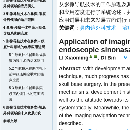
2 影像导航技术在鼻窦-颅底
从影像导航技术的工作原理及
外科领域的应用历史
和应用态度进行了系统论述，
3 影像导航技术在鼻窦-颅底
应用进展和未来发展方向进行
外科领域的适用范围
关键词
：
鼻内镜外科技术
治
4 鼻窦-颅底手术中应用影像
导航系统的态度
Application of imagi
5 影像导航技术在鼻窦－颅
底外科领域的临床应用进展
endoscopic sinonasa
5.1 导航技术辅助常规鼻
LI Xiaoming
,
DI Bin
窦内镜手术的临床应用
Abstract
: With development an
5.2 导航技术辅助内镜下
前中颅底肿瘤手术的临
technique, much progress has
床应用
skull base surgery. In the pres
5.3 导航技术辅助鼻窦-
mechanisms, development histo
颅底内镜手术的范围拓
well as the attitude towards its
展
systematically. Meanwhile, the 
6 影像导航技术在鼻窦-颅底
外科领域的未来发展方向
of the imaging navigation techn
参考文献
described.