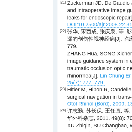
Zuckerman JD, DelGaudio JM
[21]
and intraoperative image gui
leaks for endoscopic repair
DOI:10.2500/ajr.2008.22.3
张华, 宋西成, 张庆泉, 
[22]
漏的创伤性视神经病[J]. 临床耳
779.
ZHANG Hua, SONG Xicheng,
image guidance system in 
traumatic occlusion optic ne
rhinorrhea[J].
Lin Chung Er 
25(7): 777–779.
Hitier M, Hibon R, Candelie
[23]
surgical navigation in trans
Otol Rhinol (Bord), 2009, 1
许志勤, 苏长保, 王任直, 
[24]
华外科杂志, 2011, 49(8): 70
XU Zhiqin, SU Changbao, WA