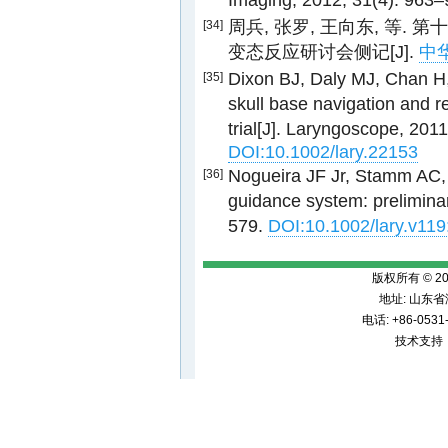
Imaging, 2012, 31(4): 963
周兵, 张罗, 王向东, 等
[34]
变态反应研讨会侧记[J].
中华
Dixon BJ, Daly MJ, Chan H
[35]
skull base navigation and re
trial[J]. Laryngoscope, 201
DOI:10.1002/lary.22153
Nogueira JF Jr, Stamm AC,
[36]
guidance system: prelimina
579.
DOI:10.1002/lary.v119