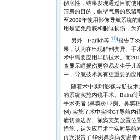
彻底性，结果发现通过目前使
筛房的目的，眶壁气房的残留率高
至2009年使用影像导航系统
用是避免颅底和眼眶损伤，为
15
[
]
另外，Parikh等
报告了3
果，认为在出现解剖变异、手
术中需要应用导航技术。而20
查显示眶损伤更容易发生于儿
中，导航技术具有更重要的应
随着术中实时影像导航技术
[
的系统实施内镜手术。Batra等
手术患者 (鼻窦炎12例、鼻窦
例) 实施了术中实时CT导航
瘤切除边界、额窦支架放置位置等
措施，认为应用术中实时导航对
再次报告了49例鼻窦病变患者 