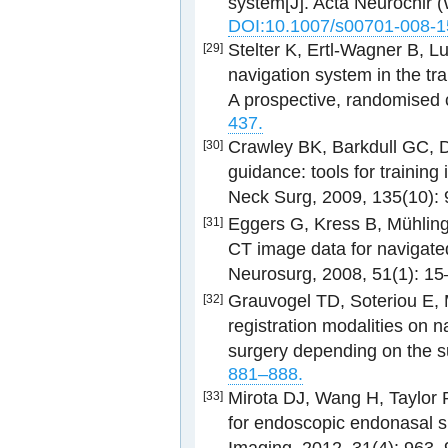
system[J]. Acta Neurochir 
DOI:10.1007/s00701-008-1
Stelter K, Ertl-Wagner B, L
[29]
navigation system in the tr
A prospective, randomised c
437.
Crawley BK, Barkdull GC, D
[30]
guidance: tools for training
Neck Surg, 2009, 135(10):
Eggers G, Kress B, Mühling 
[31]
CT image data for navigated
Neurosurg, 2008, 51(1): 1
Grauvogel TD, Soteriou E, M
[32]
registration modalities on n
surgery depending on the su
881–888.
Mirota DJ, Wang H, Taylor R
[33]
for endoscopic endonasal s