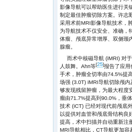
影像导航可以帮助医生进行关
制定最佳肿瘤切除方案。许志
采用术前MRI影像导航技术，肿瘤
为导航技术不仅安全、准确，
体瘤、颅底异常增厚、双侧颈
腺瘤。
而术中核磁导航 (iMRI)
25
[
]
人鼓舞。Ahn等
报告了应用低
手术，肿瘤全切率由74.5%提高
场强 (3.0T) iMRI导航
够发现残留肿瘤，为最大程度
瘤由71.7%提高到90.0%，垂
技术 (iCT) 已经对现代前
以提供对血管和颅底骨结构良
提高，术中扫描并自动重新注
MRI导航相比，CT导航更加