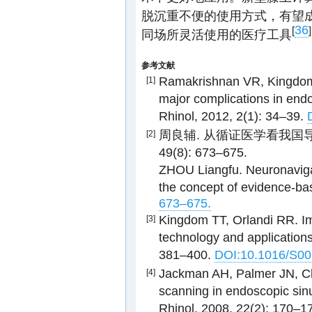
脱沉重不便的使用方式，有望
36
[
]
同场所灵活使用的医疗工具
参考文献
Ramakrishnan VR, Kingdom T
[1]
major complications in endo
Rhinol, 2012, 2(1): 34–39.
周良辅. 从循证医学看我国导航
[2]
49(8): 673–675.
ZHOU Liangfu. Neuronavigat
the concept of evidence-ba
673–675.
Kingdom TT, Orlandi RR. Im
[3]
technology and applications
381–400.
DOI:10.1016/S00
Jackman AH, Palmer JN, Chi
[4]
scanning in endoscopic sinu
Rhinol, 2008, 22(2): 170–1