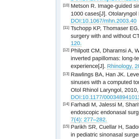
Metson R. Image-guided sinu
[10]
1000 cases[J]. Otolaryngol
DOI:10.1067/mhn.2003.40
Tschopp KP, Thomaser EG. 
[11]
surgery with and without CT
120.
Philpott CM, Dharamsi A, W
[12]
inverted papillomas: long-t
experience[J].
Rhinology, 2
Rawlings BA, Han JK. Level
[13]
sinuses with a computed t
Otol Rhinol Laryngol, 2010,
DOI:10.1177/00034894101
Farhadi M, Jalessi M, Shari
[14]
endoscopic endonasal surge
7(4): 277–282.
Parikh SR, Cuellar H, Sadou
[15]
in pediatric sinonasal surge