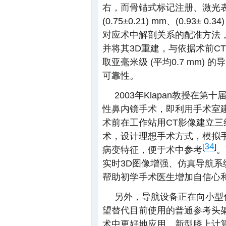
右，而骨锚式标记注册、激光
(0.75±0.21) mm、(0.93± 0.34
对应术中解剖关系的配准方法
并将其3D重建，与依据术前C
取亚毫米级 (平均0.7 mm
可靠性。
2003年Klapan教授在
性鼻内镜手术，即利用手术室
术前在工作站用CT影像建立
术，设计理想手术方式，模拟
34
[
]
病变特征，便于术中参考
。
实时3D图像增强、仿真导航
帮助初学手术医生增加自信心
另外，导航设备正在向小型
望替代目前使用的普通参考头
术中更好地应用。新型膝上计