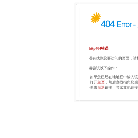
http404错误
没有找到您要访问的页面，请检
请尝试以下操作：
·如果您已经在地址栏中输入
·打开
主页
，然后查找指向您感
·单击
后退
链接，尝试其他链接