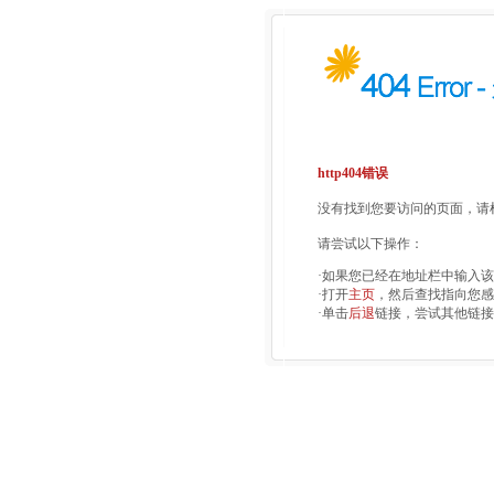
http404错误
没有找到您要访问的页面，请检
请尝试以下操作：
·如果您已经在地址栏中输入
·打开
主页
，然后查找指向您感
·单击
后退
链接，尝试其他链接