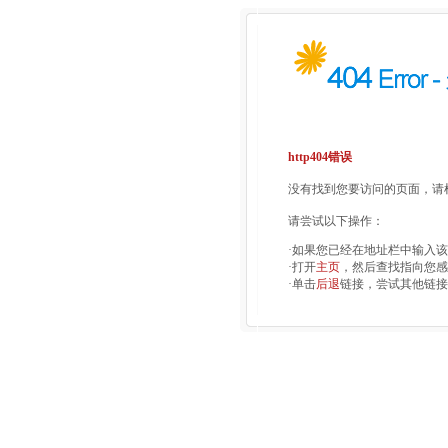
http404错误
没有找到您要访问的页面，请检
请尝试以下操作：
·如果您已经在地址栏中输入
·打开
主页
，然后查找指向您感
·单击
后退
链接，尝试其他链接