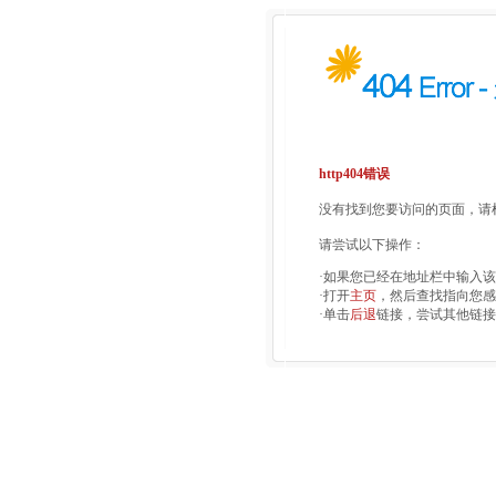
http404错误
没有找到您要访问的页面，请检
请尝试以下操作：
·如果您已经在地址栏中输入
·打开
主页
，然后查找指向您感
·单击
后退
链接，尝试其他链接