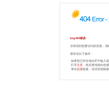
http404错误
没有找到您要访问的页面，请检
请尝试以下操作：
·如果您已经在地址栏中输入
·打开
主页
，然后查找指向您感
·单击
后退
链接，尝试其他链接