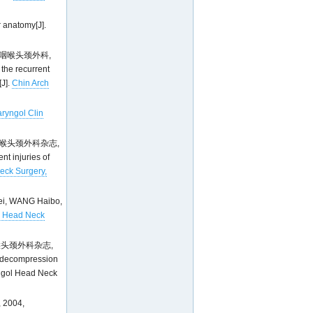
r anatomy[J].
鼻咽喉头颈外科,
the recurrent
[J].
Chin Arch
aryngol Clin
咽喉头颈外科杂志,
t injuries of
eck Surgery,
 WANG Haibo,
l Head Neck
喉头颈外科杂志,
e decompression
ryngol Head Neck
004,