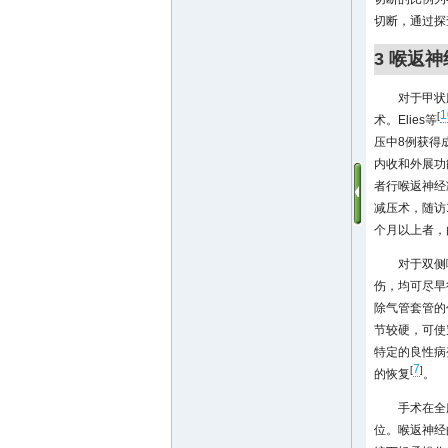
切断，通过探
3 喉返
对于甲状
1
[
术。Elies等
压中8例获得
内收和外展功
者行喉返神经
减压术，随访
个月以上者，
对于双侧
伤，均可尽早
除气管套管的
节较硬，可使
特定的良性病
7
[
]
的恢复
。
手术在全
位。喉返神经