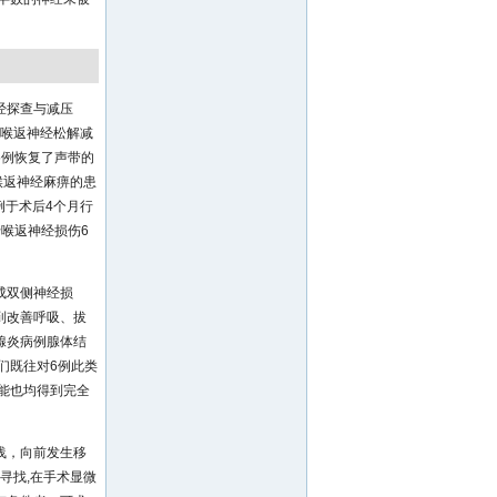
经探查与减压
例喉返神经松解减
5例恢复了声带的
喉返神经麻痹的患
例于术后4个月行
喉返神经损伤6
成双侧神经损
到改善呼吸、拔
腺炎病例腺体结
们既往对6例此类
能也均得到完全
浅，向前发生移
寻找,在手术显微