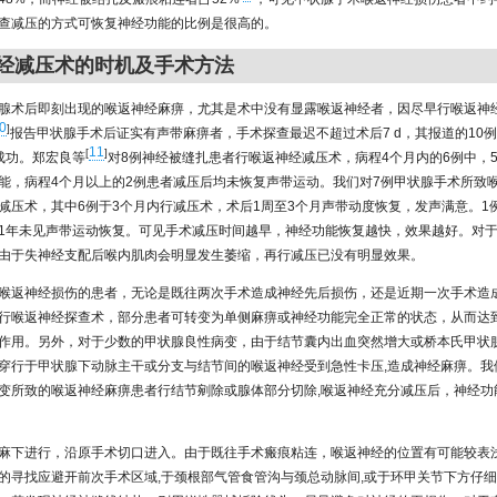
查减压的方式可恢复神经功能的比例是很高的。
神经减压术的时机及手术方法
腺术后即刻出现的喉返神经麻痹，尤其是术中没有显露喉返神经者，因尽早行喉返神
0
]
报告甲状腺手术后证实有声带麻痹者，手术探查最迟不超过术后7 d，其报道的10
11
[
]
成功。郑宏良等
对8例神经被缝扎患者行喉返神经减压术，病程4个月内的6例中，
能，病程4个月以上的2例患者减压后均未恢复声带运动。我们对7例甲状腺手术所致
减压术，其中6例于3个月内行减压术，术后1周至3个月声带动度恢复，发声满意。1
1年未见声带运动恢复。可见手术减压时间越早，神经功能恢复越快，效果越好。对于
由于失神经支配后喉内肌肉会明显发生萎缩，再行减压已没有明显效果。
喉返神经损伤的患者，无论是既往两次手术造成神经先后损伤，还是近期一次手术造
行喉返神经探查术，部分患者可转变为单侧麻痹或神经功能完全正常的状态，从而达
作用。另外，对于少数的甲状腺良性病变，由于结节囊内出血突然增大或桥本氏甲状
穿行于甲状腺下动脉主干或分支与结节间的喉返神经受到急性卡压,造成神经麻痹。我
变所致的喉返神经麻痹患者行结节剜除或腺体部分切除,喉返神经充分减压后，神经功
麻下进行，沿原手术切口进入。由于既往手术瘢痕粘连，喉返神经的位置有可能较表
的寻找应避开前次手术区域,于颈根部气管食管沟与颈总动脉间,或于环甲关节下方仔细