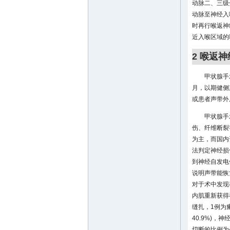
动脉二、三级
动脉至神经入
时再行喉返神
近入喉区域的
2 喉返
甲状腺手
月，以期健侧
或患者声带外
甲状腺手
伤、纤维断裂
为主，而国内
法判定神经损
到神经自发电
说明声带能恢
对于术中发现
内肌重新获得
缝扎，1例为
40.9%)，神
切断的比例为