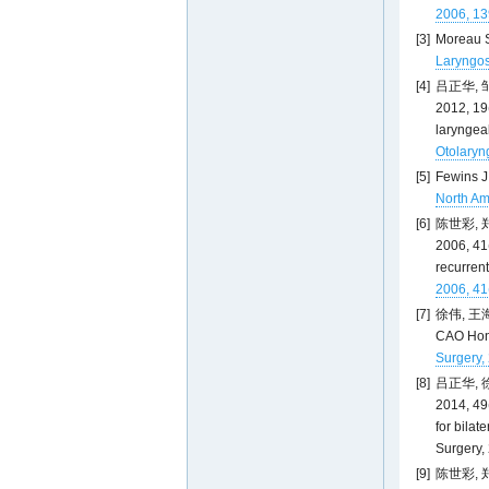
2006, 13
[3]
Moreau S,
Laryngos
[4]
吕正华,
2012, 19
laryngeal
Otolaryn
[5]
Fewins J,
North Am
[6]
陈世彩,
2006, 41
recurren
2006, 41
[7]
徐伟, 王海
CAO Hong
Surgery,
[8]
吕正华,
2014, 49
for bilat
Surgery,
[9]
陈世彩, 