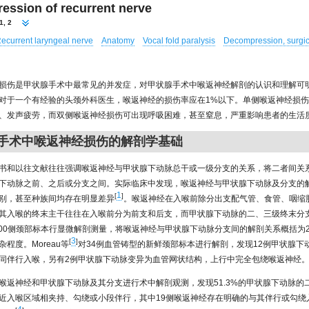
ssion of recurrent nerve
1, 2
ecurrent laryngeal nerve
Anatomy
Vocal fold paralysis
Decompression, surgic
损伤是甲状腺手术中最常见的并发症，对甲状腺手术中喉返神经解剖的认识和理解可
对于一个有经验的头颈外科医生，喉返神经的损伤率应在1%以下。单侧喉返神经损
、发声疲劳，而双侧喉返神经损伤可出现呼吸困难，甚至窒息，严重影响患者的生活
腺手术中喉返神经损伤的解剖学基础
书和以往文献往往强调喉返神经与甲状腺下动脉总干或一级分支的关系，将二者间关
下动脉之前、之后或分支之间。实际临床中发现，喉返神经与甲状腺下动脉及分支的
1
[
]
别，甚至种族间均存在明显差异
。喉返神经在入喉前除分出支配气管、食管、咽缩
其入喉的终末主干往往在入喉前分为前支和后支，而甲状腺下动脉的二、三级终末分
100侧颈部标本行显微解剖测量，将喉返神经与甲状腺下动脉分支间的解剖关系概括为
3
[
]
程度。Moreau等
对34例血管铸型的新鲜颈部标本进行解剖，发现12例甲状腺下
同伴行入喉，另有2例甲状腺下动脉变异为血管网状结构，上行中完全包绕喉返神经。
喉返神经和甲状腺下动脉及其分支进行术中解剖观测，发现51.3%的甲状腺下动脉的
近入喉区域相夹持、勾绕或小段伴行，其中19侧喉返神经存在明确的与其伴行或勾绕