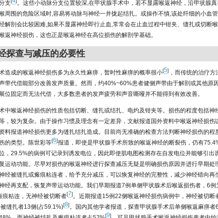
4
[
]
分支
。这些小动脉分支位置较深,在甲状腺手术中，若不显露喉返神经，沿甲状腺真
喉周围的危险区域时,容易将动脉与神经一并拢起结扎。或操作不慎,该处纤细的小血管
经解剖会比较困难,如果不显露神经即行止血,常常会在止血过程中钳夹、缝扎或切断喉
喉返神经损伤，这也正是喉返神经在高位损伤的解剖学基础。
神经探查与减压的必要性
5
[
]
术造成的喉返神经损伤多为永久性麻痹，暂时性麻痹的概率很小
，而传统的治疗方法
声带代偿能部分改善发声质量。然而，约40%~60%患者健侧声带由于解剖或其他原
展位固定而无法代偿，大多数患者的发声疲劳和声音嘶哑并不能得到有效改善。
术中喉返神经损伤的性质包括切断、缝扎或结扎、电灼及钳夹等。损伤的程度包括神
等，较为复杂。由于操作习惯及理念有一定差异，文献报道国外资料中喉返神经损伤
资料报道神经损伤更多为缝扎结扎造成。目前尚无准确的检查方法判断神经损伤的程
6
[
]
伤的类型。陈世彩等
报道，即使是甲状腺手术所致的喉返神经的断裂伤，仍有75.4
位，29.5%的病例可记录到诱发电位，因此即使肌电图检测存在自发电位并能够引出
复运动功能。尽早对损伤的喉返神经进行探查减压无疑是明确损伤原因并进行早期处
神经被缝扎或瘢痕粘连者，给予充分减压，可以恢复神经的完整性，减少神经错向再
神经再支配，恢复声带运动功能。我们早期报道7例单侧甲状腺术后喉返损伤者，6例
7
[
]
瘢痕粘连，无神经被切断者
。近期报道15例22侧喉返神经损伤病例中，神经被切断者
8
[
]
经被缝扎者13侧(占59.1%)
。国内其他学者报道，探查甲状腺手术后单侧喉返麻痹者6
9
[
]
48%，而神经被结扎及瘢痕粘连者占52%
，可见甲状腺手术喉返神经损伤患者中约