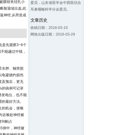
被膜钳夹结扎小
委员，山东省医学会中西医结合
断裂退缩出血,此
耳鼻咽喉科学分会委员。
返神经,从而造成
文章历史
收稿日期：2016-03-10
网络出版日期：2016-03-29
是先观察3~6个
因不能越过中线，
经水肿、轴突损
以电凝烧灼损伤
度及预后，更无
%的病例可记录
诱发电位，也不能
理的最好方法。
生的机会，使喉
为近喉处神经被
9侧(占
5例中，神经被
半数的神经未被