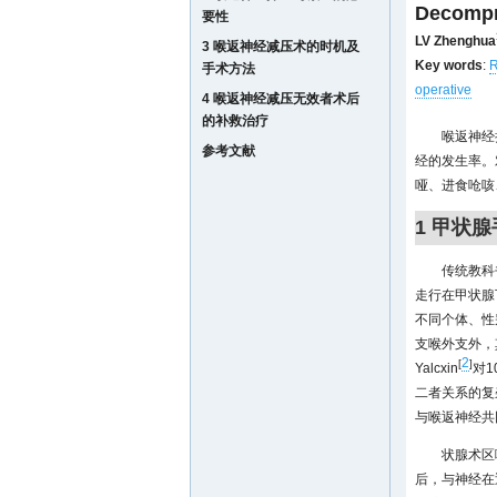
Decompre
要性
LV Zhenghua
3 喉返神经减压术的时机及
Key words
:
R
手术方法
operative
4 喉返神经减压无效者术后
的补救治疗
喉返神经
参考文献
经的发生率。
哑、进食呛咳
1 甲状
传统教科
走行在甲状腺
不同个体、性
支喉外支外，
2
[
]
Yalcxin
对
二者关系的复杂
与喉返神经共
状腺术区
后，与神经在