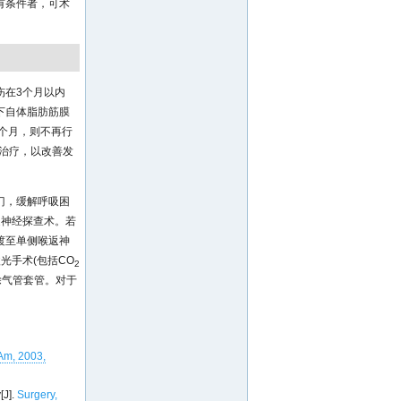
有条件者，可术
伤在3个月以内
下自体脂肪筋膜
个月，则不再行
治疗，以改善发
门，缓解呼吸困
返神经探查术。若
渡至单侧喉返神
光手术(包括CO
2
除气管套管。对于
 Am, 2003,
[J].
Surgery,