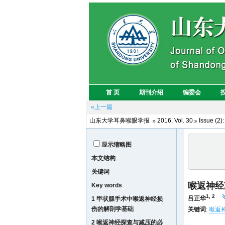
«上一篇
山东大学耳鼻喉眼学报
2016, Vol. 30
Issue (2)
显示缩略图
本文结构
关键词
喉返神经
Key words
1, 2
吕正华
1 甲状腺手术中喉返神经损
伤的解剖学基础
关键词
:
喉返
2 喉返神经探查与减压的必