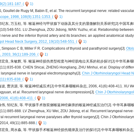
9(2):181-187.
(
1)
 Goullet de Rugy M, Babin E, et al. The recurrent laryngeal nerve: related vascula
cope, 1998, 108(9):1351-1353.
(
1)
 邹纪东, 万玉柱, 等. 喉返神经与甲状腺下动脉及其分支的显微解剖关系研究[J].中国耳
(10):548-551. LU Zhenghua, ZOU Jidong, WAN Yuzhu, et al. Relationship between 
 nerve and the inferior thyroid artery and its branches: an applied anatomical study
gol Head Neck Surgery, 2012, 19(10):548-551.
(
1)
 Simpson C B, Miller F R. Complications of thyroid and parathyroid surgery[J].
Otol
, 2003, 36(1):189-206.
(
1)
 郑宏良, 朱敏辉, 等. 喉返神经损伤类型程度与神经肌电位关系的初步探讨[J].中华耳鼻
(11):835-838. CHEN Shicai, ZHENG Hongliang, ZHU Minhui, et al. Display of differen
t laryngeal nerve in laryngeal electromyography[J].
Chin J Otorhinolaryngol Head N
(11):835-838.
(
1)
波, 曹洪源, 等. 喉返神经减压术[J].中华耳鼻咽喉科杂志, 2006, 41(6):408-411. XU Wei,
yuan, et al. Recurrent laryngeal nerve decompression[J].
Chin J Otorhinolaryngo
 2006, 41(6):408-411.
(
1)
 徐伟, 邹纪东, 等. 甲状腺手术致双侧喉返神经麻痹的喉返神经减压治疗[J]. 中华耳鼻咽
(11):885-888. LV Zhenghua, XU Wei, ZOU Jidong, et al. Recurrent laryngeal nerv
eral recurrent laryngeal nerve paralyses after thyroid surgery[J]. Chin J Otorhinola
 2014, 49(11):885-888.
(
1)
郑宏良, 周水淼, 等. 甲状腺手术喉返神经损伤规律及治疗的探讨[J].中华耳鼻咽喉科杂志, 2