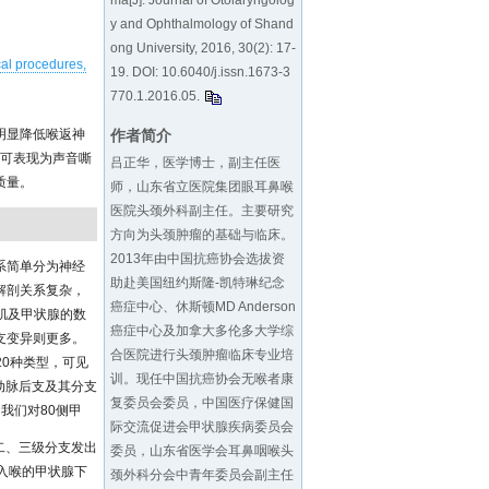
ma[J]. Journal of Otolaryngolog
y and Ophthalmology of Shand
ong University, 2016, 30(2): 17-
al procedures,
19. DOI: 10.6040/j.issn.1673-3
770.1.2016.05.
明显降低喉返神
作者简介
伤可表现为声音嘶
吕正华，医学博士，副主任医
质量。
师，山东省立医院集团眼耳鼻喉
医院头颈外科副主任。主要研究
方向为头颈肿瘤的基础与临床。
2013年由中国抗癌协会选拔资
系简单分为神经
助赴美国纽约斯隆-凯特琳纪念
解剖关系复杂，
癌症中心、休斯顿MD Anderson
肌及甲状腺的数
癌症中心及加拿大多伦多大学综
支变异则更多。
合医院进行头颈肿瘤临床专业培
20种类型，可见
训。现任中国抗癌协会无喉者康
动脉后支及其分支
复委员会委员，中国医疗保健国
我们对80侧甲
际交流促进会甲状腺疾病委员会
二、三级分支发出
委员，山东省医学会耳鼻咽喉头
入喉的甲状腺下
颈外科分会中青年委员会副主任