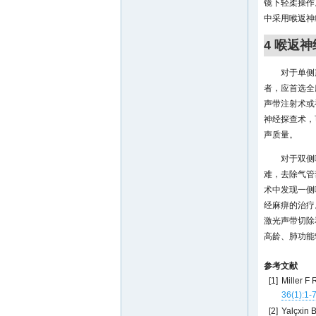
镜下轻柔操作
中采用喉返神
4 喉返
对于单侧
者，应首选全
声带注射术或
神经探查术，
声质量。
对于双侧
难，去除气管
术中发现一侧
经麻痹的治疗
激光声带切除
高龄、肺功能
参考文献
[1]
Miller F 
36(1):1-
[2]
Yalçxin B