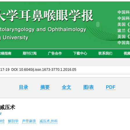
: 17-19 DOI: 10.6040/j.issn.1673-3770.1.2016.05
目录
摘要
全文
图/表
PDF
减压术
神经
解剖学
声带麻痹
减压术,外科