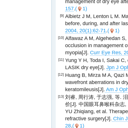
management of dry eye afte
157
.
(
1)
Albietz J M, Lenton L M. Ma
[9]
before, during, and after las
2004, 20(1):62-71
.
(
1)
Alfawaz A M, Algehedan S, J
[10]
occlusion in management of d
myopia[J].
Curr Eye Res, 2
Yung Y H, Toda I, Sakai C, e
[11]
LASIK dry eye[J].
Jpn J Op
Huang B, Mirza M A, Qazi M 
[12]
wavefront aberrations in dry 
keratomileusis[J].
Am J Opht
刘睿, 周行涛, 于志强, 
[13]
价[J]. 中国眼耳鼻喉科杂志, 2011,
YU Zhiqiang, et al. Therapeu
refractive surgery[J].
Chin J
28
.
(
1)