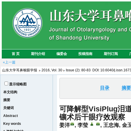
«上一篇
山东大学耳鼻喉眼学报
2016, Vol. 30
Issue (2): 80-83 DOI: 10.6040/j.issn.16
显示缩略图
目录
摘要
本文结构
摘要
可降解型VisiPlu
关键词
镶术后干眼疗效观察
Abstract
Key words
姜洋
, 李莹
, 王忠海, 