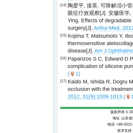
陶爱平, 接英. 可降解泪
[14]
眼症疗效观察[J]. 安徽医学, 2012,
Ying. Effects of degradable 
surgery[J].
Anhui Med, 2012
Kojima T, Matsumoto Y, Ibra
[15]
thermosensitive atelocollag
disease[J].
Am J Ophthalmol
Paparizos S C, Edward D P,
[16]
complication of silicone pun
(
1)
Kaido M, Ishida R, Dogru M,
[17]
occlusion with the treatment
2012, 31(9):1009-1013
.
(