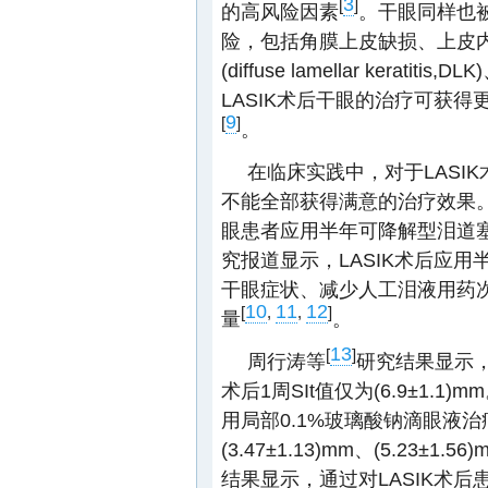
3
[
]
的高风险因素
。干眼同样也被
险，包括角膜上皮缺损、上皮
(diffuse lamellar keratitis,
LASIK术后干眼的治疗可获
9
[
]
。
在临床实践中，对于LASI
不能全部获得满意的治疗效果。
眼患者应用半年可降解型泪道
究报道显示，LASIK术后应
干眼症状、减少人工泪液用药
10
11
12
[
,
,
]
量
。
13
[
]
周行涛等
研究结果显示，
术后1周SIt值仅为(6.9±1.1)
用局部0.1%玻璃酸钠滴眼液治
(3.47±1.13)mm、(5.2
结果显示，通过对LASIK术