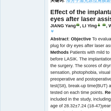
关键词
:
准分子激光原位角膜磨
Effect of the implant
eyes after laser ass
JIANG Yang
, LI Ying
, 
Abstract
:
Objective
To evaluat
plug for dry eyes after laser as
Methods
Patients with mild to
before LASIK. The implantatio
the surgery. The scores of dry
sensation, photophobia, visual
preoperative and postoperativ
test(SIt), break-up time(BUT) 
tested on each time points.
Re
included in the study, includi
age of 28.32±7.24 (18-47)year