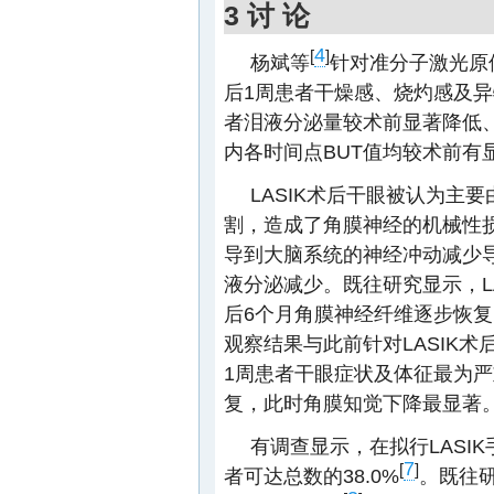
3 讨 论
4
[
]
杨斌等
针对准分子激光原
后1周患者干燥感、烧灼感及
者泪液分泌量较术前显著降低
内各时间点BUT值均较术前有
LASIK术后干眼被认为主
割，造成了角膜神经的机械性
导到大脑系统的神经冲动减少
液分泌减少。既往研究显示，L
后6个月角膜神经纤维逐步恢
观察结果与此前针对LASIK术
1周患者干眼症状及体征最为
复，此时角膜知觉下降最显著
有调查显示，在拟行LASI
7
[
]
者可达总数的38.0%
。既往研