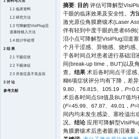
1 资料与方法
摘要
:
目的
评估可降解型Visi
1.1 临床资料
干眼的临床效果及安全性。
方
1.2 研究方法
激光原位角膜磨镶术(Laser Assiste
1.3 可降解型VisiPlug泪
伴有轻到中度干眼的患者65例(
道塞栓植入方法
泪小点可降解型VisiPlug
1.4 统计学处理
个月干涩感、异物感、烧灼感
2 结 果
于各时间点对患者进行基础泪液分泌试验
2.1 干眼症状
间(break-up time，BUT)以及角
2.2 干眼体征
查。
结果
术后各时间点干涩感
2.3 并发症及不良反应
糊6项症状评分均有下降，差异
3 讨 论
9.80、76.815、105.19，
P
=0.
参考文献
术后各时间点SIt值及BUT值
(
F
=45.99、67.87、49.01，
P
=
间内均未发生感染、塞栓溢出
况。
结论
应用可降解型Visi
角膜磨镶术后患者眼表泪液量