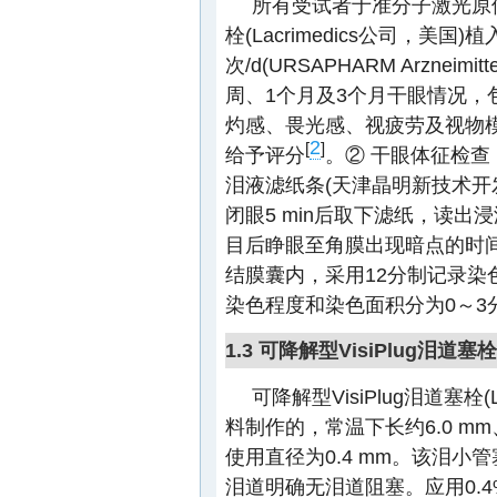
所有受试者于准分子激光原位
栓(Lacrimedics公司，美
次/d(URSAPHARM Arzne
周、1个月及3个月干眼情况，
灼感、畏光感、视疲劳及视物模
2
[
]
给予评分
。② 干眼体征检查
泪液滤纸条(天津晶明新技术开
闭眼5 min后取下滤纸，读出
目后睁眼至角膜出现暗点的时间
结膜囊内，采用12分制记录染
染色程度和染色面积分为0～3
1.3 可降解型VisiPlug泪道
可降解型VisiPlug泪道塞栓
料制作的，常温下长约6.0 mm
使用直径为0.4 mm。该泪
泪道明确无泪道阻塞。应用0.4%