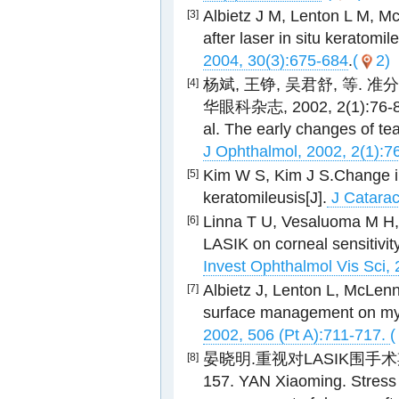
Albietz J M, Lenton L M, M
[3]
after laser in situ keratomil
2004, 30(3):675-684
.
(
2)
杨斌, 王铮, 吴君舒, 等.
[4]
华眼科杂志, 2002, 2(1):76-84
al. The early changes of tear
J Ophthalmol, 2002, 2(1):7
Kim W S, Kim J S.Change in c
[5]
keratomileusis[J].
J Catarac
Linna T U, Vesaluoma M H, P
[6]
LASIK on corneal sensitivit
Invest Ophthalmol Vis Sci,
Albietz J, Lenton L, McLenn
[7]
surface management on my
2002, 506 (Pt A):711-717.
(
晏晓明.重视对LASIK围手术期干眼
[8]
157. YAN Xiaoming. Stress 