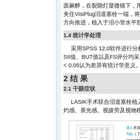
面麻醉，在裂隙灯显微镜下，
夹住VisiPlug泪道塞栓一
方向推进，植入于泪小管水平
1.4 统计学处理
采用SPSS 12.0软件
SIt值、BUT值以及FS评分均
< 0.05认为差异有统计学意义
2 结 果
2.1 干眼症状
LASIK手术联合泪道塞栓
灼感、畏光感、视疲劳及视物模
表1
术前
Tab. 1
Th