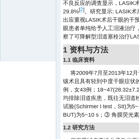
不良反应的调查显示，LASI
2
[
]
29.8%
。研究显示: LAS
出应重视LASIK术后干眼的干
眼患者单纯给予人工泪液治疗
察了可降解型泪道塞栓治疗LA
1 资料与方法
1.1 临床资料
将2009年7月至2013年
镶术且具有轻到中度干眼症状的近
例，女43例；18~47(28.32±
均排除泪道疾患，既往无泪道
试验(Schirmer I test，SIt)
BUT)为5~10 s；③ 角膜荧光素染色(
1.2 研究方法