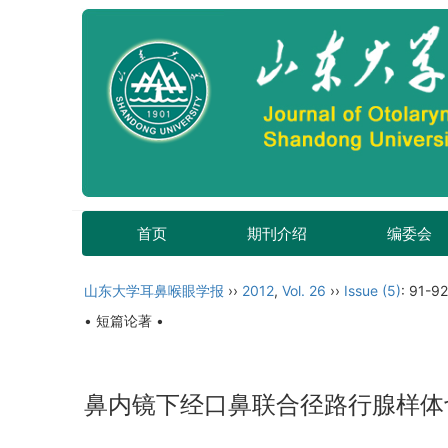
首页
期刊介绍
编委会
山东大学耳鼻喉眼学报
››
2012
,
Vol. 26
››
Issue (5)
: 91-92
• 短篇论著 •
鼻内镜下经口鼻联合径路行腺样体