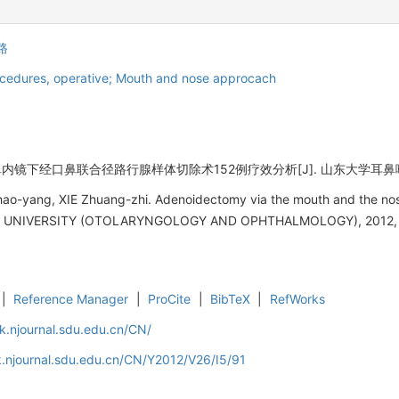
路
cedures, operative; Mouth and nose approcach
下经口鼻联合径路行腺样体切除术152例疗效分析[J]. 山东大学耳鼻喉眼学报, 2
ao-yang, XIE Zhuang-zhi. Adenoidectomy via the mouth and the no
NIVERSITY (OTOLARYNGOLOGY AND OPHTHALMOLOGY), 2012, 26
|
Reference Manager
|
ProCite
|
BibTeX
|
RefWorks
k.njournal.sdu.edu.cn/CN/
.njournal.sdu.edu.cn/CN/Y2012/V26/I5/91