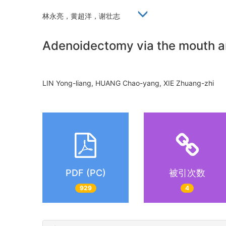
林永亮，黄超洋，谢壮志
Adenoidectomy via the mouth a
LIN Yong-liang, HUANG Chao-yang, XIE Zhuang-zhi
PDF (PC)
被引次数
929
4