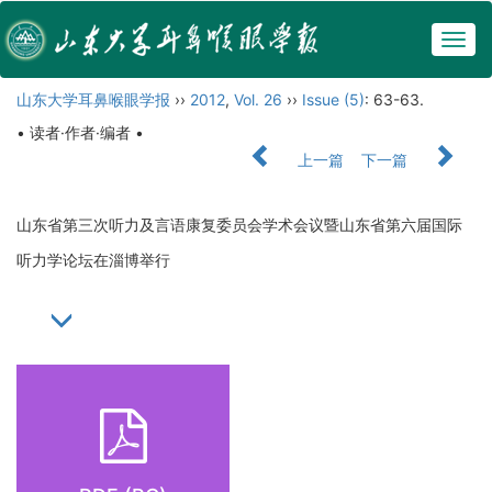
Togg
navig
山东大学耳鼻喉眼学报
››
2012
,
Vol. 26
››
Issue (5)
: 63-63.
• 读者·作者·编者 •
上一篇
下一篇
山东省第三次听力及言语康复委员会学术会议暨山东省第六届国际
听力学论坛在淄博举行