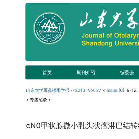
首页
期刊介绍
编委会
山东大学耳鼻喉眼学报
››
2013
,
Vol. 27
››
Issue (6)
: 9-12.
• 专题笔谈 •
cN0甲状腺微小乳头状癌淋巴结