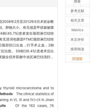
摘要
参考文献
相关文章
008年2月至2012年9月术前诊断
性别、肿物大小、有无侵及甲状腺被膜
Metrics
4例(45.7%)患者发生颈部淋巴结转
瘤有无浸润包膜是PTMC颈部淋巴结转
本文评价
)术后颈部切口出血，行手术止血，2例
推荐阅读
治愈。 59例(36.4%)患者术后出
甲状腺全切并双侧中央区淋巴结清扫，
回顶部
ry thyroid microcarcinoma and to
Methods
The clinical statistics of
eaning in Ⅵ, Ⅲ and Ⅳ(+)Ⅱ in Jinan
ults
Of the 162 cases, 74