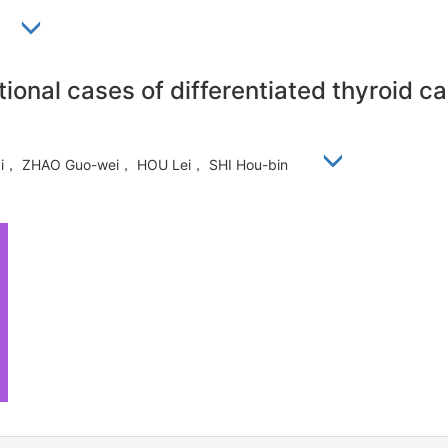
彬
ational cases of differentiated thyroid c
-yi， ZHAO Guo-wei， HOU Lei， SHI Hou-bin