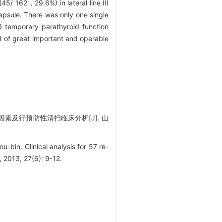
5/ 162，29.6%) in lateral line III
apsule. There was only one single
9 temporary parathyroid function
 of great important and operable
素及行预防性清扫临床分析[J]. 山
. Clinical analysis for 57 re-
 2013, 27(6): 9-12.