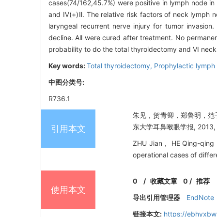
cases(74/162,45.7%) were positive in lymph node in 
and Ⅳ(+)Ⅱ. The relative risk factors of neck lymph 
laryngeal recurrent nerve injury for tumor invasi
decline. All were cured after treatment. No perma
probability to do the total thyroidectomy and VI nec
Key words:
Total thyroidectomy,
Prophylactic lymph
中图分类号:
R736.1
朱见，贺青卿，郑鲁明，范子
东大学耳鼻喉眼学报, 2013, 27
引用本文
ZHU Jian， HE Qing-qing，
operational cases of diffe
0
/
收藏文章
0
/
推荐
使用本文
导出引用管理器
EndNote
链接本文:
https://ebhyxbw