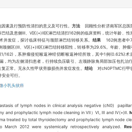
危因素及行预防性清扫的意义及可行性。
方法
回顾性分析济南军区总医院2
巴结及患侧Ⅲ、Ⅴ区(+)Ⅱ区淋巴结清扫162例的临床资料，统计年龄、
术并发症，探讨临床特征与颈部淋巴结转移关系。
结果
162例患者中7
例颈侧区(Ⅲ、Ⅴ区(+)Ⅱ区)淋巴结转移阳性，转移率为29.6%。年龄、肿
1/162)，系肿瘤侵犯喉返神经切断喉返神经所致，其中1例(0.62%
术后乳糜漏，均为左侧清扫患者，行持续负压吸引、左颈静脉角局部加压包扎治疗后
恢复正常。无永久性甲状旁腺损伤并发症发生。
结论
对cN0PTMC行
并安全可行。
微小乳头状癌
tasis of lymph nodes in clinical analysis negative (cN0) papilla
ectomy and prophylactic lymph node cleaning in Ⅶ）Ⅵ, Ⅲ and Ⅳ(+)Ⅱ.
oma treated by total thyroidectomy and prophylactic lymph node cl
o March 2012 were systemically retrospectively analyzed.
Res