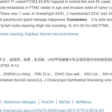
which 71 cases(71/162,43.8%) happed in central line and 45 cases (4
node metastasis in PTMC reside in age and invasion state of tumor c
on. There was 1 case of breeding(0.62%), 2 hematoma(1.23%) and 5
nent parathyroid gland damage happened.
Conclusion
It is safe and
k lymph node cleaning (high risk including Ⅲ, Ⅳ(+)Ⅱ) for cN0 PTMC.
 node cleaning,
Papillary thyroid microcarcinoma
义，赵国伟，侯蕾，史后彬 . cN0甲状腺微小乳头状癌淋巴结转移高危因
(6): 9-12.
 ZHENG Lu-ming， FAN Zi-yi， ZHAO Guo-wei， HOU Lei， SHI Hou-bin
rentiated thyroid cancer[J]. J Otolaryngol Ophthalmol Shandong Univ,
|
Reference Manager
|
ProCite
|
BibTeX
|
RefWorks
k.njournal.sdu.edu.cn/CN/10.6040/j.issn.1673-3770.0.2013.301