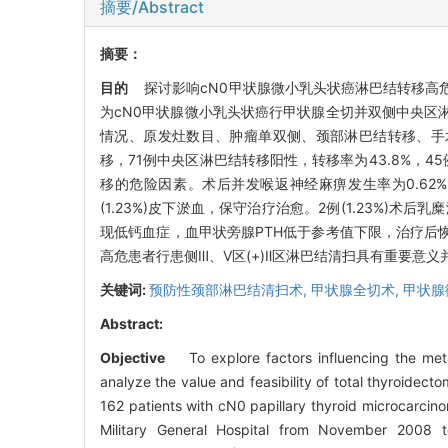
摘要/Abstract
摘要：
目的
探讨影响cN0甲状腺微小乳头状癌淋巴结转移高
为cN0甲状腺微小乳头状癌行甲状腺全切并双侧中央区淋
情况、原发灶数目、肿瘤单双侧、颈部淋巴结转移、手
移，71例中央区淋巴结转移阳性，转移率为43.8%，45
移的危险因素。术后并发喉返神经麻痹发生率为0.62%(
(1.23%)皮下淤血，保守治疗治愈。2例(1.23%)
现低钙血症，血甲状旁腺PTH低于参考值下限，治疗后
高危患者行患侧Ⅲ、Ⅴ区(+)Ⅱ区淋巴结清扫具有重要意义
关键词:
预防性颈部淋巴结清扫术,
甲状腺全切术,
甲状腺
Abstract:
Objective
To explore factors influencing the metas
analyze the value and feasibility of total thyroid
162 patients with cN0 papillary thyroid microcarcin
Military General Hospital from November 2008 t