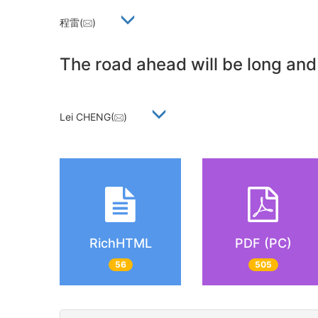
程雷(
)
The road ahead will be long and 
Lei CHENG(
)
RichHTML
PDF (PC)
56
505