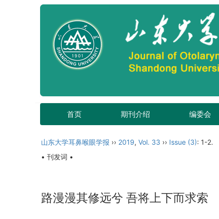
首页
期刊介绍
编委会
山东大学耳鼻喉眼学报
››
2019
,
Vol. 33
››
Issue (3)
: 1-2.
• 刊发词 •
路漫漫其修远兮 吾将上下而求索