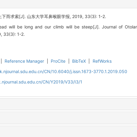
求索[J]. 山东大学耳鼻喉眼学报, 2019, 33(3): 1-2.
d will be long and our climb will be steep[J]. Journal of Otol
, 33(3): 1-2.
|
Reference Manager
|
ProCite
|
BibTeX
|
RefWorks
k.njournal.sdu.edu.cn/CN/10.6040/j.issn.1673-3770.1.2019.050
.njournal.sdu.edu.cn/CN/Y2019/V33/I3/1