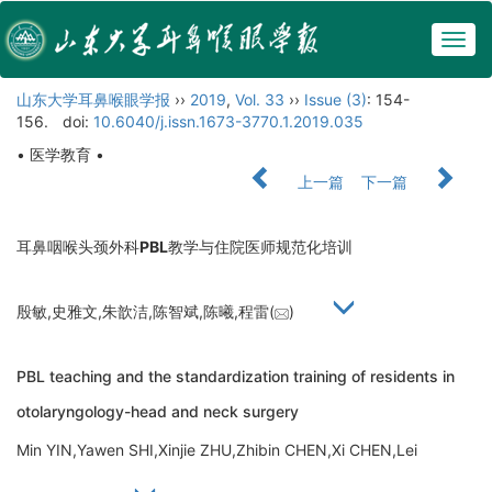
Togg
navig
山东大学耳鼻喉眼学报
››
2019
,
Vol. 33
››
Issue (3)
: 154-
156.
doi:
10.6040/j.issn.1673-3770.1.2019.035
• 医学教育 •
上一篇
下一篇
耳鼻咽喉头颈外科
PBL
教学与住院医师规范化培训
殷敏,史雅文,朱歆洁,陈智斌,陈曦,程雷(
)
PBL teaching and the standardization training of residents in
otolaryngology-head and neck surgery
Min YIN,Yawen SHI,Xinjie ZHU,Zhibin CHEN,Xi CHEN,Lei