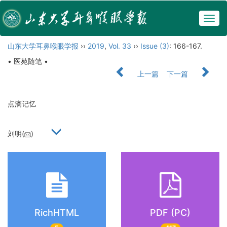
Togg
navig
山东大学耳鼻喉眼学报
››
2019
,
Vol. 33
››
Issue (3)
: 166-167.
• 医苑随笔 •
上一篇
下一篇
点滴记忆
刘明(
)
RichHTML
PDF (PC)