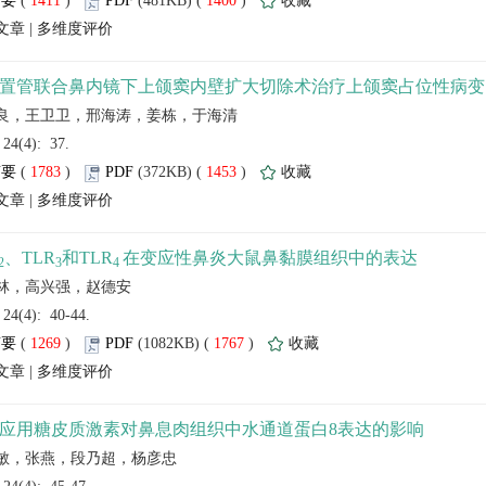
 (
 )
 1400
)
 |
, 24(4): 37.
 (
 )
 1453
)
 |
4
, 24(4): 40-44.
 (
 )
 1767
)
 |