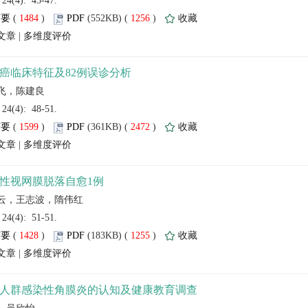
, 24(4): 45-47.
 (
 )
 1256
)
 |
, 24(4): 48-51.
 (
 )
 2472
)
 |
, 24(4): 51-51.
 (
 )
 1255
)
 |