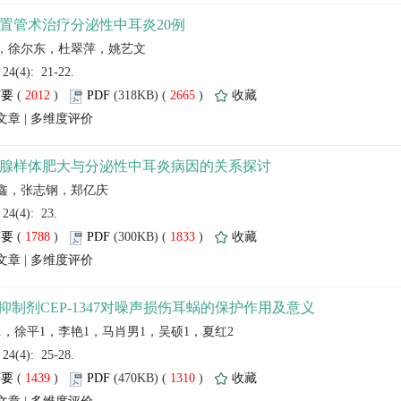
, 24(4): 21-22.
 (
 )
 2665
)
 |
, 24(4): 23.
 (
 )
 1833
)
 |
, 24(4): 25-28.
 (
 )
 1310
)