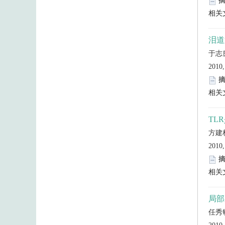
 2010
 2010