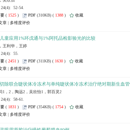
, 24(4): 52-54.
 (
 )
 1388
)
 |
, 24(4): 55.
 (
 )
 1630
)
 |
, 24(4): 58-61.
 (
 )
 1754
)
 |