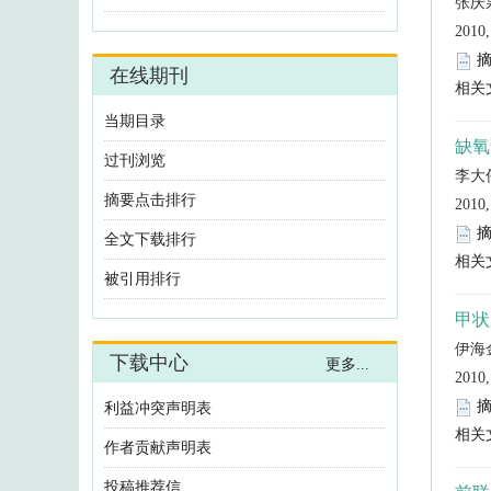
 2010
 2010
 2010
利益冲突声明表
作者贡献声明表
投稿推荐信