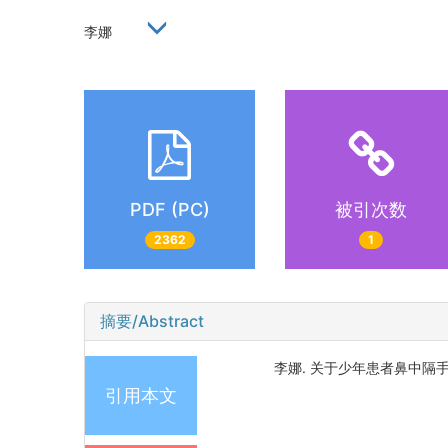
李娜
PDF (PC)
被引次数
2362
1
摘要/Abstract
李娜. 关于少年患者鼻中隔手术问
引用本文