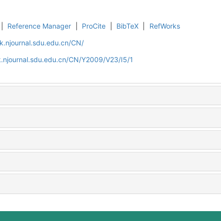
|
Reference Manager
|
ProCite
|
BibTeX
|
RefWorks
k.njournal.sdu.edu.cn/CN/
.njournal.sdu.edu.cn/CN/Y2009/V23/I5/1