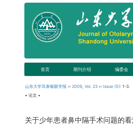
首页
期刊介绍
编委会
山东大学耳鼻喉眼学报
››
2009
,
Vol. 23
››
Issue (5)
: 1-3.
• 论文 •
关于少年患者鼻中隔手术问题的看