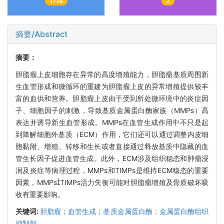
1718
2
摘要/Abstract
摘要：
胆脂瘤上皮细胞存在异常的高度增殖能力，胆脂瘤基质周围新
生血管形成和微循环的重建为胆脂瘤上皮的异常增殖提供较丰
富的血供和营养。胆脂瘤上皮由于受到所处微环境中的炎症因
子、细胞因子的刺激，导致基质金属蛋白酶家族（MMPs）高
表达并诱导新生血管形成。MMPs在血管生成作用中不只是起
到降解细胞外基质（ECM）作用，它们还可以通过调整内皮细
胞黏附、增殖、转移和生长或者直接通过释放基质中隐藏的血
管生长因子促进血管生成。此外，ECM涉及组织稳态和肿瘤浸
润及炎症等病理过程，MMPs和TIMPs是维持ECM稳态的重要
因素，MMPsTIMPs活力失衡可能对胆脂瘤增殖及骨质破坏吸
收有重要影响。
关键词:
胆脂瘤；血管生成；基质金属蛋白酶；金属蛋白酶组织
抑制剂