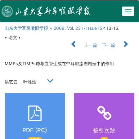
Togg
navig
山东大学耳鼻喉眼学报
››
2009
,
Vol. 23
››
Issue (5)
: 13-16.
• 论文 •
上一篇
下一篇
MMPs及TIMPs诱导血管生成在中耳胆脂瘤增殖中的作用
洪艺云 ，叶胜难
PDF (PC)
被引次数