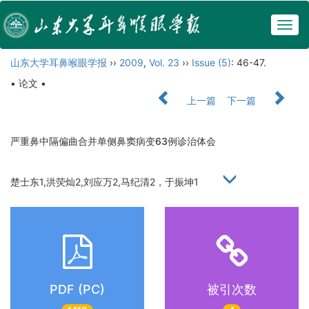
Togg
navig
山东大学耳鼻喉眼学报
››
2009
,
Vol. 23
››
Issue (5)
: 46-47.
• 论文 •
上一篇
下一篇
严重鼻中隔偏曲合并单侧鼻窦病变63例诊治体会
楚士东1,洪荧灿2,刘应万2,马纪清2，于振坤1
PDF (PC)
被引次数