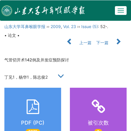
Togg
navig
山东大学耳鼻喉眼学报
››
2009
,
Vol. 23
››
Issue (5)
: 52-.
• 论文 •
上一篇
下一篇
气管切开术142例及并发症预防探讨
丁见1，杨华1，陈志俊2
PDF (PC)
被引次数