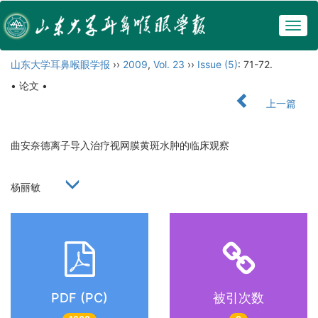
Togg
navig
山东大学耳鼻喉眼学报
››
2009
,
Vol. 23
››
Issue (5)
: 71-72.
• 论文 •
上一篇
曲安奈德离子导入治疗视网膜黄斑水肿的临床观察
杨丽敏
PDF (PC)
被引次数