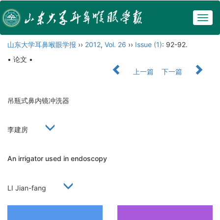
Togg
navig
山东大学耳鼻喉眼学报
››
2012
,
Vol. 26
››
Issue (1)
: 92-92.
• 论文 •
上一篇
下一篇
吊瓶式鼻内镜冲洗器
李建房
An irrigator used in endoscopy
LI Jian-fang