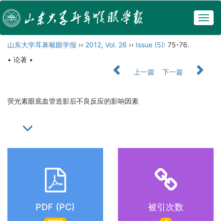
Togg
navig
山东大学耳鼻喉眼学报
››
2012
,
Vol. 26
››
Issue (5)
: 75-76.
• 论著 •
上一篇
下一篇
荧光素眼底血管造影后不良反应的影响因素
PDF (PC)
被引次数