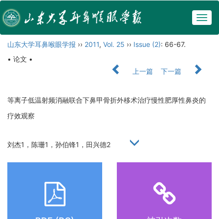
Togg
navig
山东大学耳鼻喉眼学报
››
2011
,
Vol. 25
››
Issue (2)
: 66-67.
• 论文 •
上一篇
下一篇
等离子低温射频消融联合下鼻甲骨折外移术治疗慢性肥厚性鼻炎的
疗效观察
刘杰1，陈珊1，孙伯锋1，田兴德2